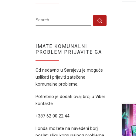
SEARCH
Search …
IMATE KOMUNALNI
PROBLEM PRIJAVITE GA
Od nedavno u Sarajevu je moguće
uslikati i prijaviti zatečene
komunalne probleme.
Potrebno je dodati ovaj broj u Viber
kontakte
+387 62 00 22 44
Dana
rans
I onda možete na navedeni borj
rans
poslati sliku komunalnog problema.