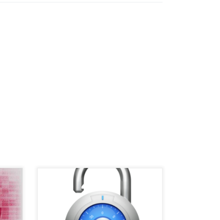
Od kako traje doba digitalnih ucjena
zna
koje su već u dobroj mjeri zavladale
internetom većina korisnika koji su
čili
bili žrtve ovih ucjena u potrazi su za