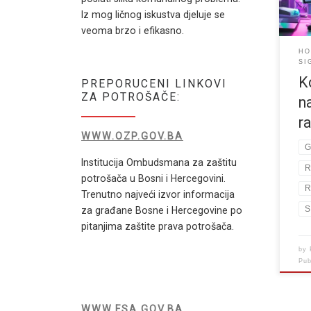
jer 
Iz mog ličnog iskustva djeluje se
veoma brzo i efikasno.
HO
SI
K
PREPORUCENI LINKOVI
ZA POTROŠAČE:
n
r
WWW.OZP.GOV.BA
G
Institucija Ombudsmana za zaštitu
R
potrošača u Bosni i Hercegovini.
R
Trenutno najveći izvor informacija
S
za građane Bosne i Hercegovine po
pitanjima zaštite prava potrošača.
by
Pu
WWW.FSA.GOV.BA