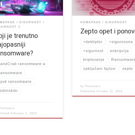
zahteva visoke naknade
da vam je najvrjednija sprava koj
imate u kući u stvari […]
MEPAGE
SIGURNOST
HOMEPAGE
SIGURNOST
GURNOST 2
Zepto opet i pono
oji je trenutno
+dektiptor
+sigurnosna
ajopasniji
+sigurnost
enkripcija
ansomware?
kriptovanje
Ransomwar
andCrab ransomware-a
zaključani fajlovi
zepto
ansomware
yuk ransomware
by
Potrosacx
odinokibi
Published
October 11, 2016
Potrosacx
blished
February 1, 2023