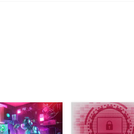
Izgleda da Zepto još samo iz
s, jedan od najopasnijih
paštete ne iskače a kada će ne 
omware-a je Sodinokibi. Ovaj
se. Dakle ima ga svuda i vrlo je
omware se razlikuje od ostalih
dosadan. I ako do sada niste nau