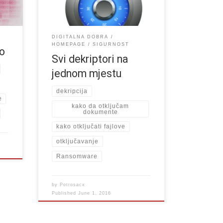
u
alatima s kojima će moći otključato
svoje fajlove. Ovoj temi u zadnje
vrijeme […]
DIGITALNA DOBRA
HOMEPAGE
SIGURNOST
vo
Svi dekriptori na
jednom mjestu
dekripcija
e
kako da otključam
dokumente
kako otključati fajlove
otključavanje
Ransomware
by
Potrosacx
Published
June 1, 2016