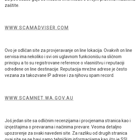
zaštite.
WWW.SCAMADVISER.COM
Ovo je odličan site za provjeravanje on line lokacija. Ovakvih on line
servisa ima nekoliko i svi oni uglavnom funkcionišu na sličnom
principu a to su registrovane reference o vlasništvu i reputaciji
određene on line destinacije. Reputacija mrežne adrese je često
vezana za takozvane IP adrese i za njihovu spam record.
WWW.SCAMNET.WA.GOV.AU
Još jedan site sa odličnim recenzijama i procjenama stranica kao i
izvještajima o prevarama i načinima prevare. Veoma detaljno
upozorenje za svaki navedeni site. Za razliku od drugih stranica
ovaj site se ne bavi samo tehničkim informacijama kao što je SSL