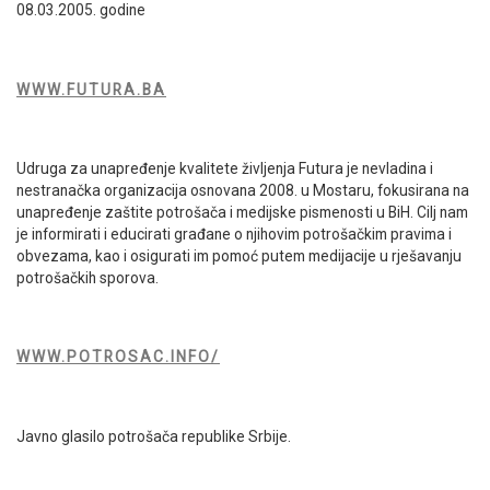
08.03.2005. godine
WWW.FUTURA.BA
Udruga za unapređenje kvalitete življenja Futura je nevladina i
nestranačka organizacija osnovana 2008. u Mostaru, fokusirana na
unapređenje zaštite potrošača i medijske pismenosti u BiH. Cilj nam
je informirati i educirati građane o njihovim potrošačkim pravima i
obvezama, kao i osigurati im pomoć putem medijacije u rješavanju
potrošačkih sporova.
WWW.POTROSAC.INFO/
Javno glasilo potrošača republike Srbije.