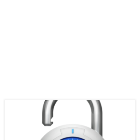
Od kako traje doba digitalnih ucjena koje su već u dobroj mjeri
zavladale internetom većina korisnika koji su bili žrtve ovih ucjena