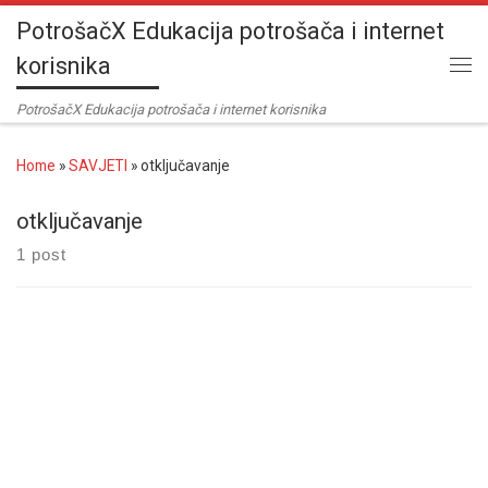
PotrošačX Edukacija potrošača i internet
Skip to content
korisnika
Me
PotrošačX Edukacija potrošača i internet korisnika
Home
»
SAVJETI
»
otključavanje
otključavanje
1 post