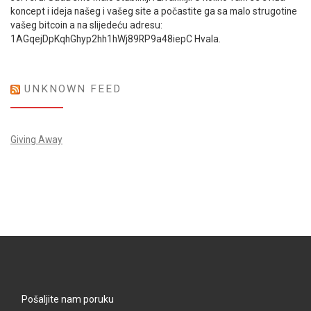
koncept i ideja našeg i vašeg site a počastite ga sa malo strugotine
vašeg bitcoin a na slijedeću adresu:
1AGqejDpKqhGhyp2hh1hWj89RP9a48iepC Hvala.
UNKNOWN FEED
Giving Away
Pošaljite nam poruku