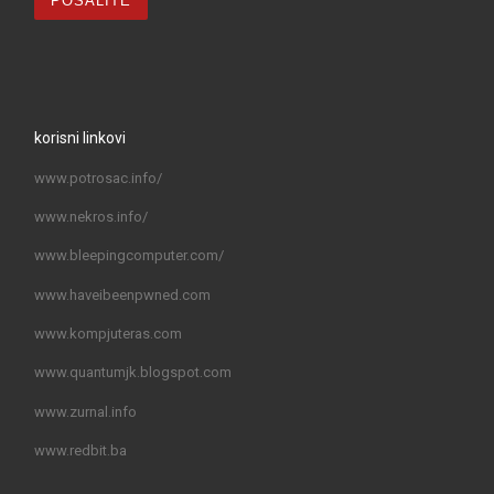
korisni linkovi
www.potrosac.info/
www.nekros.info/
www.bleepingcomputer.com/
www.haveibeenpwned.com
www.kompjuteras.com
www.quantumjk.blogspot.com
www.zurnal.info
www.redbit.ba