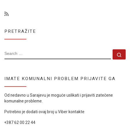
PRETRAŽITE
SEARCH
Se
IMATE KOMUNALNI PROBLEM PRIJAVITE GA
Od nedavno u Sarajevu je moguće uslikati i prijaviti zatečene
komunalne probleme.
Potrebno je dodati ovaj broj u Viber kontakte
+387 62 00 22 44