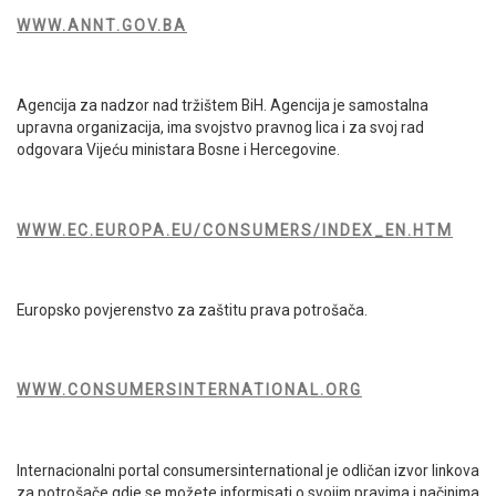
WWW.ANNT.GOV.BA
Agencija za nadzor nad tržištem BiH. Agencija je samostalna
upravna organizacija, ima svojstvo pravnog lica i za svoj rad
odgovara Vijeću ministara Bosne i Hercegovine.
WWW.EC.EUROPA.EU/CONSUMERS/INDEX_EN.HTM
Europsko povjerenstvo za zaštitu prava potrošača.
WWW.CONSUMERSINTERNATIONAL.ORG
Internacionalni portal consumersinternational je odličan izvor linkova
za potrošače gdje se možete informisati o svojim pravima i načinima