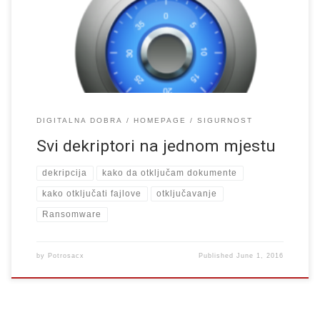
u potrazi su za alatima s kojima će moći otključato svoje fajlove.
Ovoj temi u zadnje vrijeme […]
DIGITALNA DOBRA
HOMEPAGE
SIGURNOST
Svi dekriptori na jednom mjestu
dekripcija
kako da otključam dokumente
kako otključati fajlove
otključavanje
Ransomware
by
Potrosacx
Published
June 1, 2016