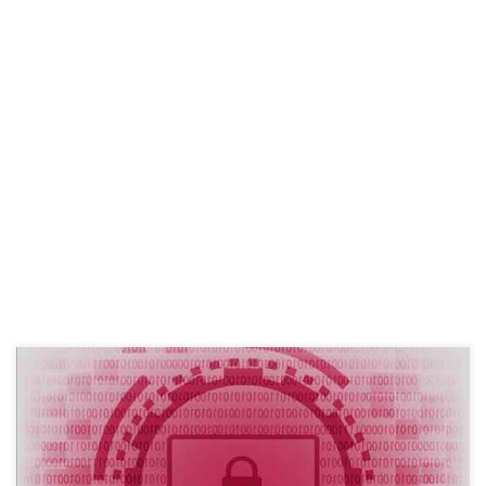
Izgleda da Zepto još samo iz paštete ne iskače a kada će ne zna