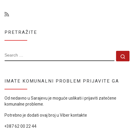
PRETRAŽITE
SEARCH
Se
IMATE KOMUNALNI PROBLEM PRIJAVITE GA
Od nedavno u Sarajevu je moguće uslikati i prijaviti zatečene
komunalne probleme.
Potrebno je dodati ovaj broj u Viber kontakte
+387 62 00 22 44