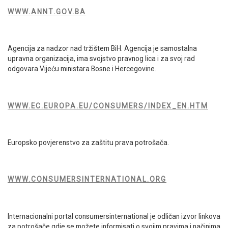
WWW.ANNT.GOV.BA
Agencija za nadzor nad tržištem BiH. Agencija je samostalna
upravna organizacija, ima svojstvo pravnog lica i za svoj rad
odgovara Vijeću ministara Bosne i Hercegovine.
WWW.EC.EUROPA.EU/CONSUMERS/INDEX_EN.HTM
Europsko povjerenstvo za zaštitu prava potrošača.
WWW.CONSUMERSINTERNATIONAL.ORG
Internacionalni portal consumersinternational je odličan izvor linkova
za potrošače gdje se možete informisati o svojim pravima i načinima