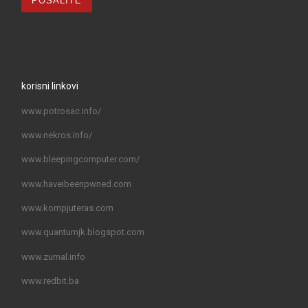
korisni linkovi
www.potrosac.info/
www.nekros.info/
www.bleepingcomputer.com/
www.haveibeenpwned.com
www.kompjuteras.com
www.quantumjk.blogspot.com
www.zurnal.info
www.redbit.ba