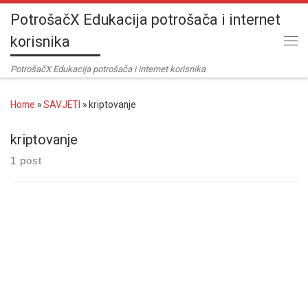
PotrošačX Edukacija potrošača i internet
Skip to content
korisnika
Me
PotrošačX Edukacija potrošača i internet korisnika
Home
»
SAVJETI
»
kriptovanje
kriptovanje
1 post