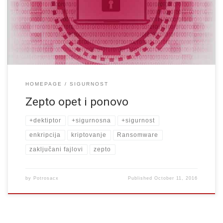
se. Dakle ima ga svuda i vrlo je dosadan. I ako do sada niste
naučili da vam je najvrjednija sprava koju imate u kući u stvari […]
HOMEPAGE
SIGURNOST
Zepto opet i ponovo
+dektiptor
+sigurnosna
+sigurnost
enkripcija
kriptovanje
Ransomware
zaključani fajlovi
zepto
by
Potrosacx
Published
October 11, 2016