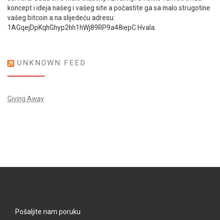
koncept i ideja našeg i vašeg site a počastite ga sa malo strugotine
vašeg bitcoin a na slijedeću adresu:
1AGqejDpKqhGhyp2hh1hWj89RP9a48iepC Hvala.
UNKNOWN FEED
Giving Away
Pošaljite nam poruku