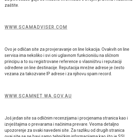
zaštite.
WWW.SCAMADVISER.COM
Ovo je odličan site za provjeravanje on line lokacija. Ovakvih on line
servisa ima nekoliko i svi oni uglavnom funkcionišu na sličnom
principu a to su registrovane reference o vlasništvu i reputaciji
određene on line destinacije. Reputacija mrežne adrese je često
vezana za takozvane IP adrese i za njihovu spam record.
WWW.SCAMNET.WA.GOV.AU
Još jedan site sa odličnim recenzijama i procjenama stranica kao i
izvještajima o prevarama i načinima prevare. Veoma detaljno
upozorenje za svaki navedeni site. Za razliku od drugih stranica
ovaj site se ne bavi samo tehničkim informacijama kao što je SSL