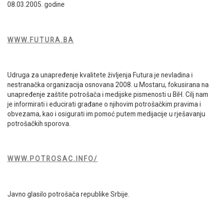
08.03.2005. godine
WWW.FUTURA.BA
Udruga za unapređenje kvalitete življenja Futura je nevladina i
nestranačka organizacija osnovana 2008. u Mostaru, fokusirana na
unapređenje zaštite potrošača i medijske pismenosti u BiH. Cilj nam
je informirati i educirati građane o njihovim potrošačkim pravima i
obvezama, kao i osigurati im pomoć putem medijacije u rješavanju
potrošačkih sporova.
WWW.POTROSAC.INFO/
Javno glasilo potrošača republike Srbije.