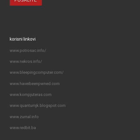
korisni linkovi
www.potrosac.info/
www.nekros.info/
www.bleepingcomputer.com/
www.haveibeenpwned.com
www.kompjuteras.com
www.quantumjk.blogspot.com
www.zurnal.info
www.redbit.ba