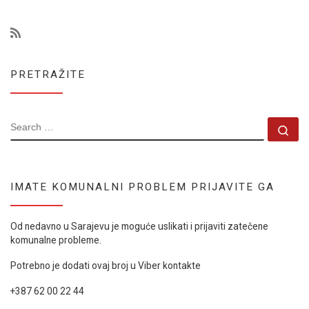
PRETRAŽITE
SEARCH
Se
IMATE KOMUNALNI PROBLEM PRIJAVITE GA
Od nedavno u Sarajevu je moguće uslikati i prijaviti zatečene
komunalne probleme.
Potrebno je dodati ovaj broj u Viber kontakte
+387 62 00 22 44