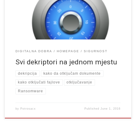
u potrazi su za alatima s kojima će moći otključato svoje fajlove.
Ovoj temi u zadnje vrijeme […]
DIGITALNA DOBRA
HOMEPAGE
SIGURNOST
Svi dekriptori na jednom mjestu
dekripcija
kako da otključam dokumente
kako otključati fajlove
otključavanje
Ransomware
by
Potrosacx
Published
June 1, 2016