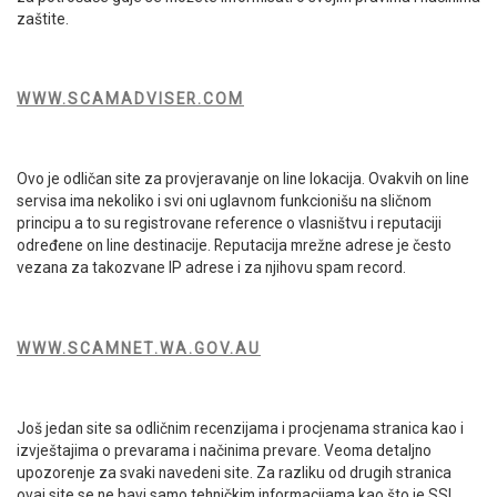
zaštite.
WWW.SCAMADVISER.COM
Ovo je odličan site za provjeravanje on line lokacija. Ovakvih on line
servisa ima nekoliko i svi oni uglavnom funkcionišu na sličnom
principu a to su registrovane reference o vlasništvu i reputaciji
određene on line destinacije. Reputacija mrežne adrese je često
vezana za takozvane IP adrese i za njihovu spam record.
WWW.SCAMNET.WA.GOV.AU
Još jedan site sa odličnim recenzijama i procjenama stranica kao i
izvještajima o prevarama i načinima prevare. Veoma detaljno
upozorenje za svaki navedeni site. Za razliku od drugih stranica
ovaj site se ne bavi samo tehničkim informacijama kao što je SSL