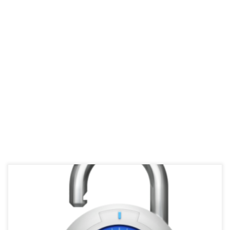
Od kako traje doba digitalnih ucjena koje su već u dobroj mjeri
zavladale internetom većina korisnika koji su bili žrtve ovih ucjena