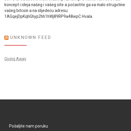
koncept i ideja našeg i vašeg site a počastite ga sa malo strugotine
vašeg bitcoin a na slijedeću adresu:
1AGqejDpKqhGhyp2hh1hWj89RP9a48iepC Hvala.
UNKNOWN FEED
Giving Away
Pošaljite nam poruku