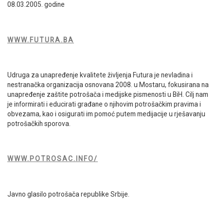
08.03.2005. godine
WWW.FUTURA.BA
Udruga za unapređenje kvalitete življenja Futura je nevladina i
nestranačka organizacija osnovana 2008. u Mostaru, fokusirana na
unapređenje zaštite potrošača i medijske pismenosti u BiH. Cilj nam
je informirati i educirati građane o njihovim potrošačkim pravima i
obvezama, kao i osigurati im pomoć putem medijacije u rješavanju
potrošačkih sporova.
WWW.POTROSAC.INFO/
Javno glasilo potrošača republike Srbije.