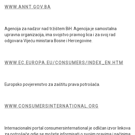
WWW.ANNT.GOV.BA
Agencija za nadzor nad tržištem BiH. Agencija je samostalna
upravna organizacija, ima svojstvo pravnog lica i za svoj rad
odgovara Vijeću ministara Bosne i Hercegovine.
WWW.EC.EUROPA.EU/CONSUMERS/INDEX_EN.HTM
Europsko povjerenstvo za zaštitu prava potrošača.
WWW.CONSUMERSINTERNATIONAL.ORG
Internacionalni portal consumersinternational je odličan izvor linkova
za potrošače gdje se možete informisati o svojim pravima i načinima