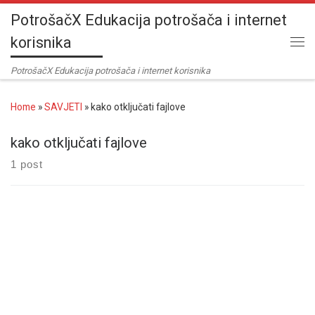
PotrošačX Edukacija potrošača i internet
Skip to content
korisnika
Me
PotrošačX Edukacija potrošača i internet korisnika
Home
»
SAVJETI
»
kako otključati fajlove
kako otključati fajlove
1 post