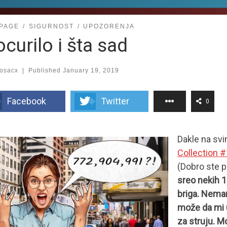
PAGE
SIGURNOST
UPOZORENJA
ocurilo i šta sad
rosacx
|
Published
January 19, 2019
Facebook
Twitter
0
Dakle na svi
Collection #
(Dobro ste p
sreo nekih 1
briga. Nemam
može da mi u
za struju. Mo