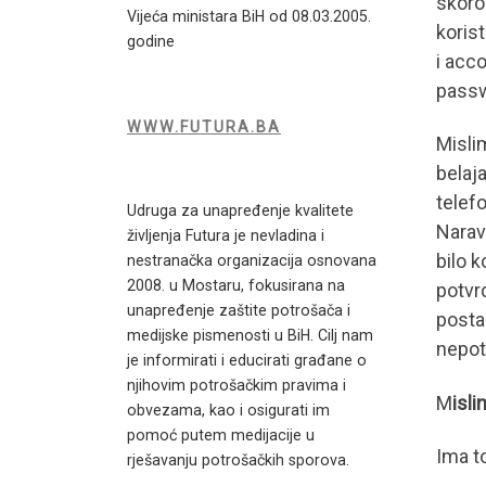
skoro 
Vijeća ministara BiH od 08.03.2005.
korist
godine
i acc
pass
WWW.FUTURA.BA
Mislim
belaj
telef
Udruga za unapređenje kvalitete
Narav
življenja Futura je nevladina i
bilo 
nestranačka organizacija osnovana
2008. u Mostaru, fokusirana na
potvrd
unapređenje zaštite potrošača i
posta
medijske pismenosti u BiH. Cilj nam
nepotr
je informirati i educirati građane o
njihovim potrošačkim pravima i
M
isl
obvezama, kao i osigurati im
0
Shares
pomoć putem medijacije u
Ima t
rješavanju potrošačkih sporova.