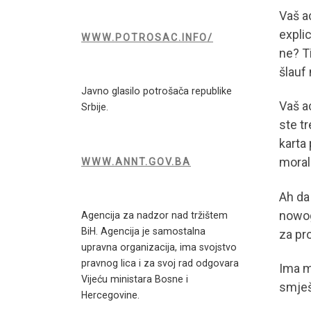
Vaš a
explic
WWW.POTROSAC.INFO/
ne? Ti
šlauf 
Javno glasilo potrošača republike
Vaš a
Srbije.
ste tr
karta
morali
WWW.ANNT.GOV.BA
Ah da
nowog
Agencija za nadzor nad tržištem
BiH. Agencija je samostalna
za pr
upravna organizacija, ima svojstvo
pravnog lica i za svoj rad odgovara
Ima m
Vijeću ministara Bosne i
smješn
Hercegovine.