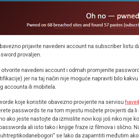
bavezno prijavite navedeni account na subscriber listu da 
ssword provaljen.
 otvorite navedeni account i odmah promjenite password 
tifikacije) jer na taj način nije moguće napraviti bilo ka
g accounta ili mobitela.
orde koje koristite obavezno provjerite na servisu
have
rete passwords te na tom mjestu možete provjeriti da li s
o ako jeste nastojte da izmislite novi koji još niko nije 
passworda ali isto tako i knjige fraze iz filmova i slično.
uhtreptikodanebogori” se lako da zapamtiti međutim ako 