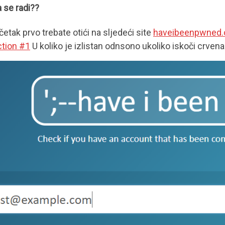
a se radi??
etak prvo trebate otići na sljedeći site
haveibeenpwned
ction #1
U koliko je izlistan odnsono ukoliko iskoči crven