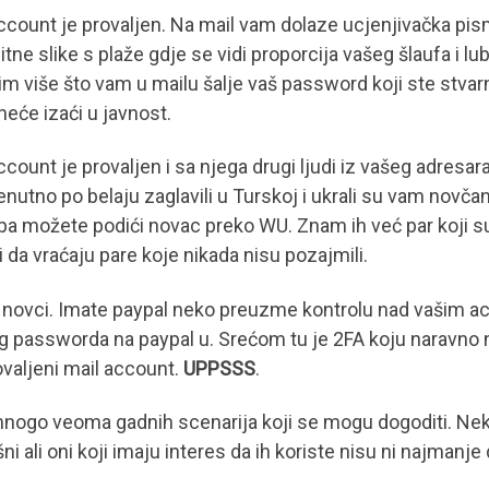
ccount je provaljen. Na mail vam dolaze ucjenjivačka pis
itne slike s plaže gdje se vidi proporcija vašeg šlaufa i 
m više što vam u mailu šalje vaš password koji ste stvarno 
neće izaći u javnost.
ccount je provaljen i sa njega drugi ljudi iz vašeg adresa
enutno po belaju zaglavili u Turskoj i ukrali su vam novča
 pa možete podići novac preko WU. Znam ih već par koji su 
 da vraćaju pare koje nikada nisu pozajmili.
 novci. Imate paypal neko preuzme kontrolu nad vašim acc
 passworda na paypal u. Srećom tu je 2FA koju naravno nist
ovaljeni mail account.
UPPSSS
.
nogo veoma gadnih scenarija koji se mogu dogoditi. Neki
i ali oni koji imaju interes da ih koriste nisu ni najmanje