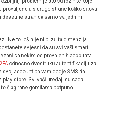
 ozbiljniji problem je što su lozinke koje
su provaljene a s druge strane koliko sitova
u desetine stranica samo sa jednim
i. Ne to još nije ni blizu ta dimenzija
postanete svjesni da su svi vaši smart
ovezani sa nekim od provajenih accounta.
2FA
odnosno dvostruku autentifikaciju za
 na svoj account pa vam dodje SMS da
e play store. Svi vaši uređaji su sada
ve to šlagirane gomilama potpuno