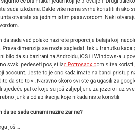
sigurno će biti makar jedan koji je provaljen. Drugi daleko
ite sada izložene. Dakle više nema svrhe koristiti ih ako 
ounta otvarate sa jednim istim passwordom. Neki otvaraj
wordom.
 da sada već polako nazirete proporcije belaja koji nadolaz
a. Prava dimenzija se može sagledati tek u trenutku kada 
oni bilo da su bazirani na Androidu, iOS ili WIndows-a u p
no svaki pedeseti posjetila
c Potrosacx.c
om sitea koristi
koji account. Jeste to je ono kada imate na banci pristup
ite da ste to vi. Naravno skoro svi ste ga ugasili za googl
li sjedeće patke koje su još zaljepljene za jezero i uz s
ebno junk a od aplikacija koje nikada niste koristili.
im da se sada cunami nazire zar ne?
oga još….