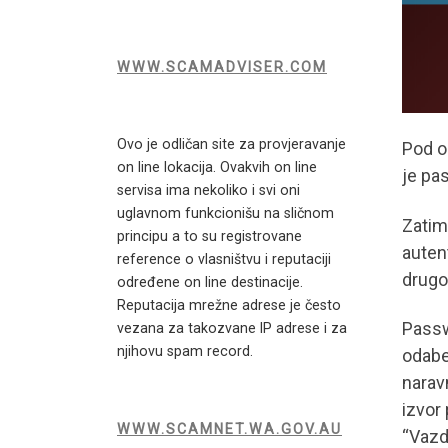
WWW.SCAMADVISER.COM
Ovo je odličan site za provjeravanje
Pod o
on line lokacija. Ovakvih on line
je pa
servisa ima nekoliko i svi oni
uglavnom funkcionišu na sličnom
Zatim
principu a to su registrovane
auten
reference o vlasništvu i reputaciji
drugo
određene on line destinacije.
Reputacija mrežne adrese je često
Passw
vezana za takozvane IP adrese i za
njihovu spam record.
odabe
naravn
izvor 
WWW.SCAMNET.WA.GOV.AU
“Vazd