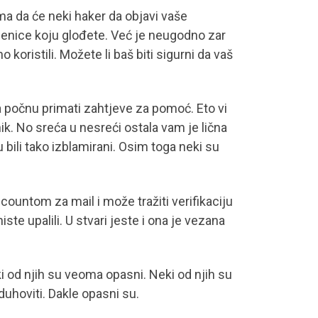
ma da će neki haker da objavi vaše
lubenice koju glođete. Već je neugodno zar
koristili. Možete li baš biti sigurni da vaš
ra počnu primati zahtjeve za pomoć. Eto vi
nik. No sreća u nesreći ostala vam je lična
bili tako izblamirani. Osim toga neki su
ountom za mail i može tražiti verifikaciju
e upalili. U stvari jeste i ona je vezana
 od njih su veoma opasni. Neki od njih su
 duhoviti. Dakle opasni su.