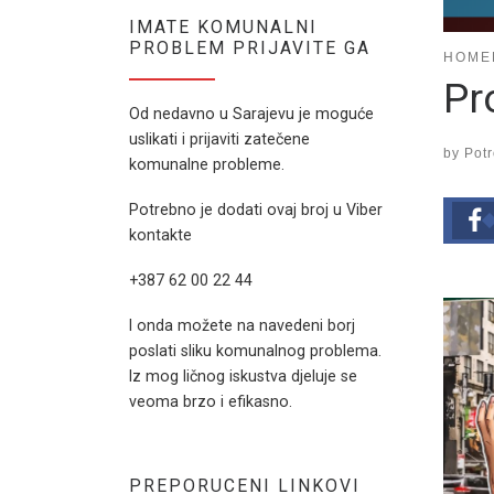
IMATE KOMUNALNI
PROBLEM PRIJAVITE GA
HOME
Pr
Od nedavno u Sarajevu je moguće
uslikati i prijaviti zatečene
by
Pot
komunalne probleme.
Potrebno je dodati ovaj broj u Viber
kontakte
+387 62 00 22 44
I onda možete na navedeni borj
poslati sliku komunalnog problema.
Iz mog ličnog iskustva djeluje se
veoma brzo i efikasno.
PREPORUCENI LINKOVI