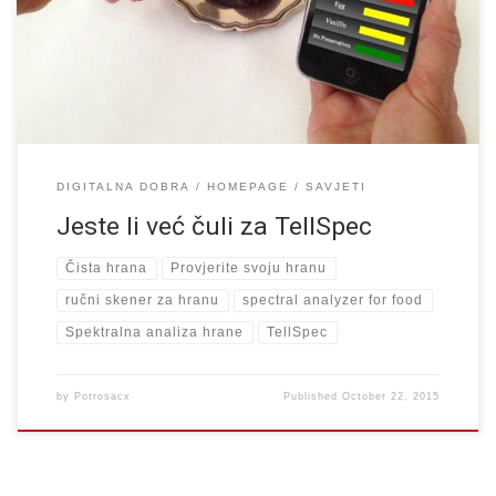
Ukratko TellSpec je o ručni spektrometar koji na osnovu boje
refleksije testiranog uzorka radi analizu sadržaja. Namjena ovog
uređaja je […]
DIGITALNA DOBRA
HOMEPAGE
SAVJETI
Jeste li već čuli za TellSpec
Čista hrana
Provjerite svoju hranu
ručni skener za hranu
spectral analyzer for food
Spektralna analiza hrane
TellSpec
by
Potrosacx
Published
October 22, 2015