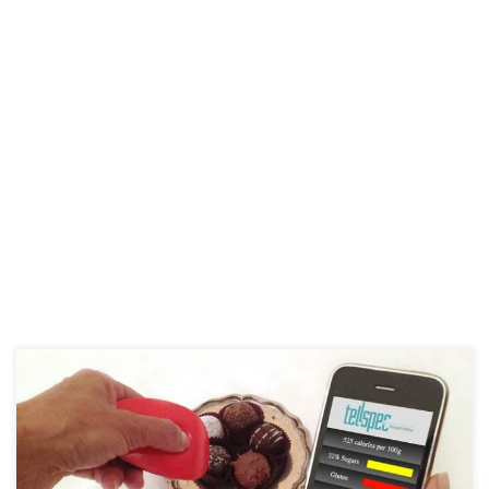
TellSpec je novo čudo tehnologije koje će u skoroj budućnosti
olakšati život svima koji žele znati tačno šta unose u organizam.