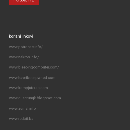
korisni linkovi
www.potrosac.info/
www.nekros.info/
www.bleepingcomputer.com/
www.haveibeenpwned.com
www.kompjuteras.com
www.quantumjk.blogspot.com
www.zurnal.info
www.redbit.ba