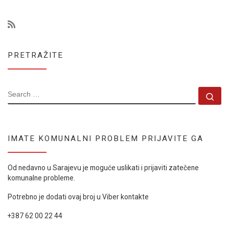
PRETRAŽITE
SEARCH
Se
IMATE KOMUNALNI PROBLEM PRIJAVITE GA
Od nedavno u Sarajevu je moguće uslikati i prijaviti zatečene
komunalne probleme.
Potrebno je dodati ovaj broj u Viber kontakte
+387 62 00 22 44