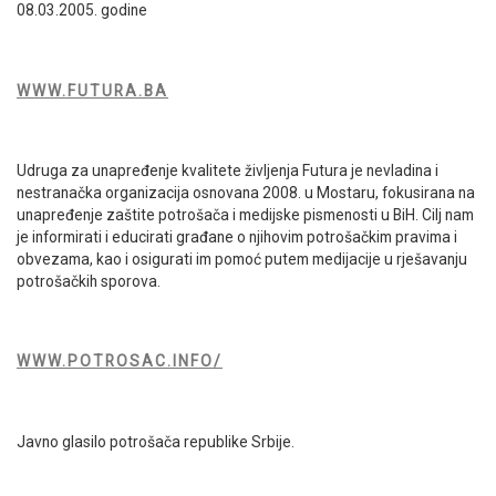
08.03.2005. godine
WWW.FUTURA.BA
Udruga za unapređenje kvalitete življenja Futura je nevladina i
nestranačka organizacija osnovana 2008. u Mostaru, fokusirana na
unapređenje zaštite potrošača i medijske pismenosti u BiH. Cilj nam
je informirati i educirati građane o njihovim potrošačkim pravima i
obvezama, kao i osigurati im pomoć putem medijacije u rješavanju
potrošačkih sporova.
WWW.POTROSAC.INFO/
Javno glasilo potrošača republike Srbije.