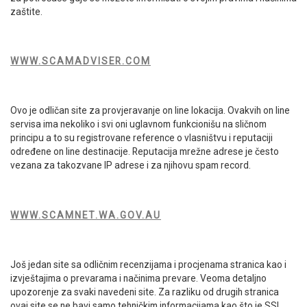
zaštite.
WWW.SCAMADVISER.COM
Ovo je odličan site za provjeravanje on line lokacija. Ovakvih on line
servisa ima nekoliko i svi oni uglavnom funkcionišu na sličnom
principu a to su registrovane reference o vlasništvu i reputaciji
određene on line destinacije. Reputacija mrežne adrese je često
vezana za takozvane IP adrese i za njihovu spam record.
WWW.SCAMNET.WA.GOV.AU
Još jedan site sa odličnim recenzijama i procjenama stranica kao i
izvještajima o prevarama i načinima prevare. Veoma detaljno
upozorenje za svaki navedeni site. Za razliku od drugih stranica
ovaj site se ne bavi samo tehničkim informacijama kao što je SSL