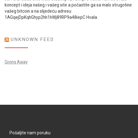
koncept i ideja našeg i vašeg site a počastite ga sa malo strugotine
vašeg bitcoin a na slijedeću adresu:
1AGqejDpKqhGhyp2hh1hWj89RP9a48iepC Hvala.
UNKNOWN FEED
Giving Away
Pošaljite nam poruku