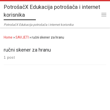
PotrošačX Edukacija potrošača i internet
Skip to content
korisnika
Me
PotrošačX Edukacija potrošača i internet korisnika
Home
»
SAVJETI
»
ručni skener za hranu
ručni skener za hranu
1 post