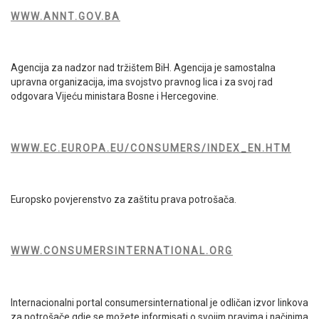
WWW.ANNT.GOV.BA
Agencija za nadzor nad tržištem BiH. Agencija je samostalna
upravna organizacija, ima svojstvo pravnog lica i za svoj rad
odgovara Vijeću ministara Bosne i Hercegovine.
WWW.EC.EUROPA.EU/CONSUMERS/INDEX_EN.HTM
Europsko povjerenstvo za zaštitu prava potrošača.
WWW.CONSUMERSINTERNATIONAL.ORG
Internacionalni portal consumersinternational je odličan izvor linkova
za potrošače gdje se možete informisati o svojim pravima i načinima