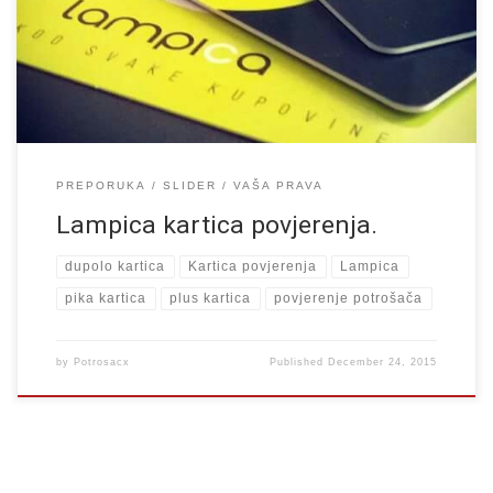
prodajnim mjestima BiH. Kartica povjerenja je u principu kartica za
popuste sa kojom možete tražiti neke diskontne cijene ili na
osnovu […]
PREPORUKA
SLIDER
VAŠA PRAVA
Lampica kartica povjerenja.
dupolo kartica
Kartica povjerenja
Lampica
pika kartica
plus kartica
povjerenje potrošača
by
Potrosacx
Published
December 24, 2015