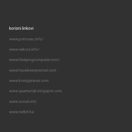
korisni linkovi
www.potrosac.info/
www.nekros.info/
www.bleepingcomputer.com/
www.haveibeenpwned.com
www.kompjuteras.com
www.quantumjk.blogspot.com
www.zurnal.info
www.redbit.ba