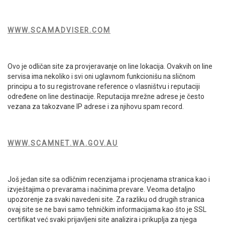
WWW.SCAMADVISER.COM
Ovo je odličan site za provjeravanje on line lokacija. Ovakvih on line
servisa ima nekoliko i svi oni uglavnom funkcionišu na sličnom
principu a to su registrovane reference o vlasništvu i reputaciji
određene on line destinacije. Reputacija mrežne adrese je često
vezana za takozvane IP adrese i za njihovu spam record.
WWW.SCAMNET.WA.GOV.AU
Još jedan site sa odličnim recenzijama i procjenama stranica kao i
izvještajima o prevarama i načinima prevare. Veoma detaljno
upozorenje za svaki navedeni site. Za razliku od drugih stranica
ovaj site se ne bavi samo tehničkim informacijama kao što je SSL
certifikat već svaki prijavljeni site analizira i prikuplja za njega