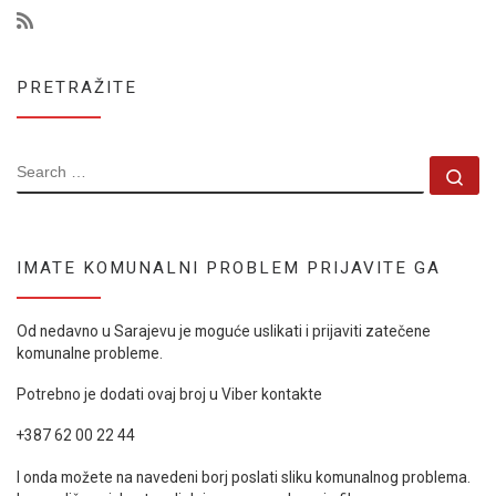
PRETRAŽITE
SEARCH
Se
IMATE KOMUNALNI PROBLEM PRIJAVITE GA
Od nedavno u Sarajevu je moguće uslikati i prijaviti zatečene
komunalne probleme.
Potrebno je dodati ovaj broj u Viber kontakte
+387 62 00 22 44
I onda možete na navedeni borj poslati sliku komunalnog problema.