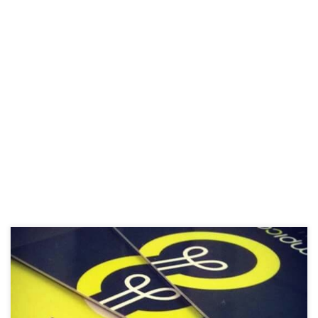
www.lampica.ba Nova kartica povjerenja u BiH Lampica kartica
povjerenja je jedan veoma nov servis koji se najzad počeo širiti po