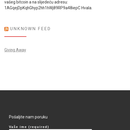
vašeg bitcoin a na slijedeću adresu:
1AGqejDpKqhGhyp2hh1hWj89RP9a48iepC Hvala.
UNKNOWN FEED
Giving Away
Pošaljite nam poruku
Vaše ime (required)