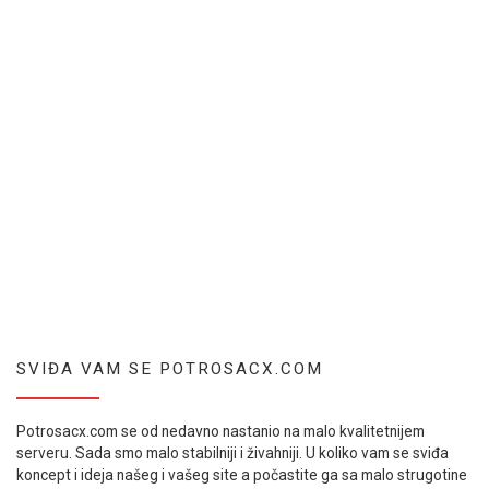
SVIĐA VAM SE POTROSACX.COM
Potrosacx.com se od nedavno nastanio na malo kvalitetnijem
serveru. Sada smo malo stabilniji i živahniji. U koliko vam se sviđa
koncept i ideja našeg i vašeg site a počastite ga sa malo strugotine