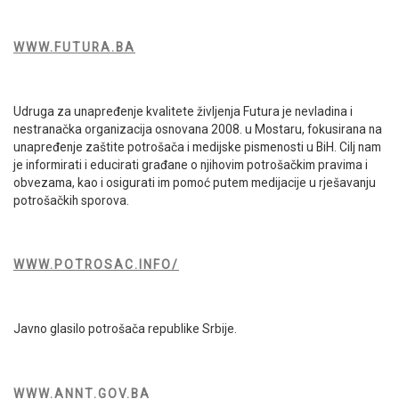
WWW.FUTURA.BA
Udruga za unapređenje kvalitete življenja Futura je nevladina i
nestranačka organizacija osnovana 2008. u Mostaru, fokusirana na
unapređenje zaštite potrošača i medijske pismenosti u BiH. Cilj nam
je informirati i educirati građane o njihovim potrošačkim pravima i
obvezama, kao i osigurati im pomoć putem medijacije u rješavanju
potrošačkih sporova.
WWW.POTROSAC.INFO/
Javno glasilo potrošača republike Srbije.
WWW.ANNT.GOV.BA