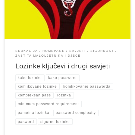
rođenja. Ni onda u toj dalekoj prošlosti od samo desetak godina
to nije bilo baš mudro no danas […]
EDUKACIJA
HOMEPAGE
SAVJETI
SIGURNOST
ZAŠTITA MALOLJETNIKA I DJECE
Lozinke ključevi i drugi savjeti
kako lozinku
kako password
komlikovane lozinke
komlikovanje passworda
kompleksan pass
lozinka
minimum password requirement
pametna lozinka
password complexity
pasword
sigurne lozinke