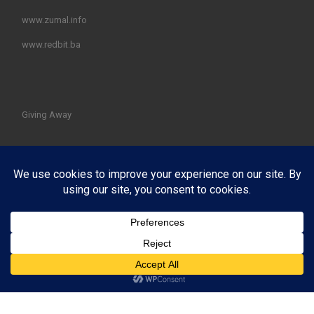
www.zurnal.info
www.redbit.ba
Giving Away
© 2026
PotrošačX Edukacija potrošača i internet korisnika
–
All rights reserved
Powered by
WP
– Designed with the
Customizr theme