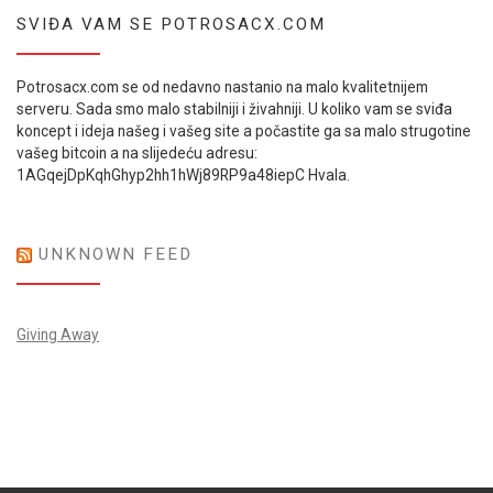
SVIĐA VAM SE POTROSACX.COM
Potrosacx.com se od nedavno nastanio na malo kvalitetnijem
serveru. Sada smo malo stabilniji i živahniji. U koliko vam se sviđa
koncept i ideja našeg i vašeg site a počastite ga sa malo strugotine
vašeg bitcoin a na slijedeću adresu:
1AGqejDpKqhGhyp2hh1hWj89RP9a48iepC Hvala.
UNKNOWN FEED
Giving Away