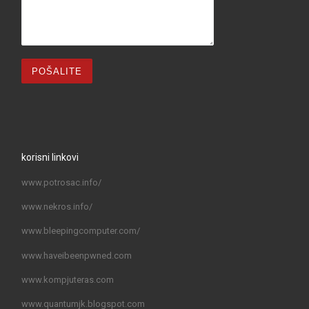
korisni linkovi
www.potrosac.info/
www.nekros.info/
www.bleepingcomputer.com/
www.haveibeenpwned.com
www.kompjuteras.com
www.quantumjk.blogspot.com