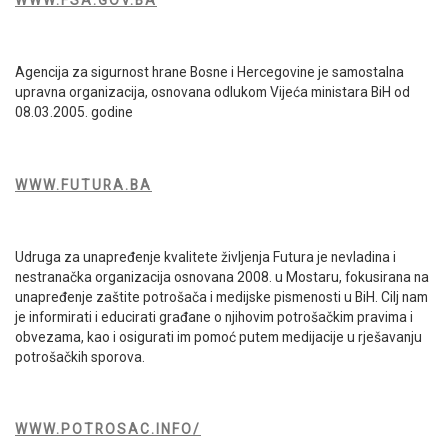
Agencija za sigurnost hrane Bosne i Hercegovine je samostalna
upravna organizacija, osnovana odlukom Vijeća ministara BiH od
08.03.2005. godine
WWW.FUTURA.BA
Udruga za unapređenje kvalitete življenja Futura je nevladina i
nestranačka organizacija osnovana 2008. u Mostaru, fokusirana na
unapređenje zaštite potrošača i medijske pismenosti u BiH. Cilj nam
je informirati i educirati građane o njihovim potrošačkim pravima i
obvezama, kao i osigurati im pomoć putem medijacije u rješavanju
potrošačkih sporova.
WWW.POTROSAC.INFO/