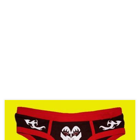
Kako napraviti sigurne lozinke Nekada ste mirno mogli spavati sa
lozinkom koja je bila ime vašeg kućnog mezimica ili vaš datum