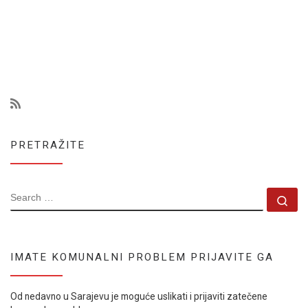
PRETRAŽITE
SEARCH
Se
IMATE KOMUNALNI PROBLEM PRIJAVITE GA
Od nedavno u Sarajevu je moguće uslikati i prijaviti zatečene