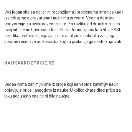
Još jedan site sa odličnim recenzijama i procjenama stranica kao i
izvještajima o prevarama i načinima prevare. Veoma detaljno
upozorenje za svaki navedeni site. Za razliku od drugih stranica
ovaj site se ne bavi samo tehničkim informacijama kao što je SSL
certifikat već svaki prijavljeni site analizira i prikuplja za njega
stvarne recenzije od korisnika koji su preko njega nešto kupovali
NAUKAKROZPRICE.RS
Jedan voma zanimljiv site iz srbije koji na veoma zanimljiv način
objavljuje priče i anegdote iz nauke. U koliko čitate djeci priče za
laku noć zašto one ne bi bile naučne