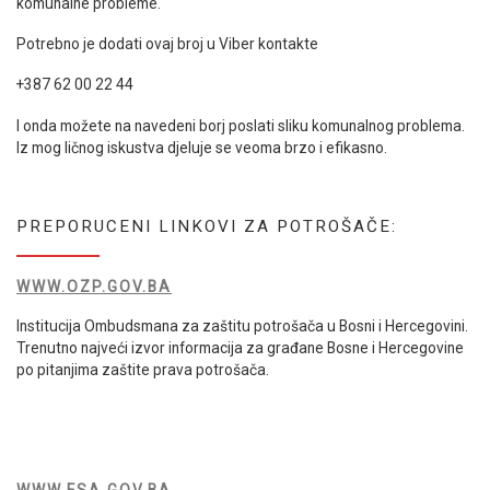
komunalne probleme.
Potrebno je dodati ovaj broj u Viber kontakte
+387 62 00 22 44
I onda možete na navedeni borj poslati sliku komunalnog problema.
Iz mog ličnog iskustva djeluje se veoma brzo i efikasno.
PREPORUCENI LINKOVI ZA POTROŠAČE:
WWW.OZP.GOV.BA
Institucija Ombudsmana za zaštitu potrošača u Bosni i Hercegovini.
Trenutno najveći izvor informacija za građane Bosne i Hercegovine
po pitanjima zaštite prava potrošača.
WWW.FSA.GOV.BA