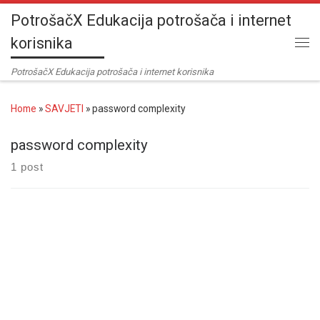
PotrošačX Edukacija potrošača i internet
Skip to content
korisnika
Me
PotrošačX Edukacija potrošača i internet korisnika
Home
»
SAVJETI
»
password complexity
password complexity
1 post