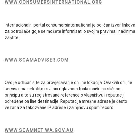
WWW.CONSUMERSINTERNATIONAL.ORG
Internacionalni portal consumersinternational je odličan izvor linkova
za potrošače gdje se možete informisati o svojim pravima i načinima
zaštite.
WWW.SCAMADVISER.COM
Ovo je odličan site za provjeravanje on line lokacija. Ovakvih on line
servisa ima nekoliko i svi oni uglavnom funkcionišu na sličnom
principu a to su registrovane reference o vlasništvu i reputaciji
određene on line destinacije. Reputacija mrežne adrese je često
vezana za takozvane IP adrese i za njihovu spam record.
WWW.SCAMNET.WA.GOV.AU