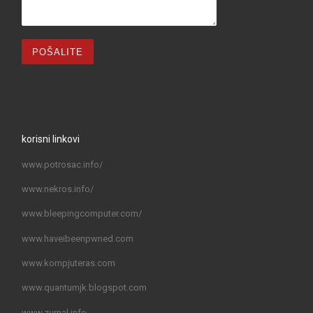
korisni linkovi
www.potrosac.info/
www.nekros.info/
www.bleepingcomputer.com/
www.haveibeenpwned.com
www.kompjuteras.com
www.quantumjk.blogspot.com
www.zurnal.info