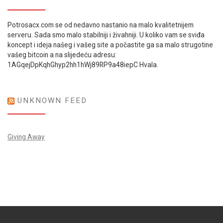
Potrosacx.com se od nedavno nastanio na malo kvalitetnijem
serveru. Sada smo malo stabilniji i živahniji. U koliko vam se sviđa
koncept i ideja našeg i vašeg site a počastite ga sa malo strugotine
vašeg bitcoin a na slijedeću adresu:
1AGqejDpKqhGhyp2hh1hWj89RP9a48iepC Hvala.
UNKNOWN FEED
Giving Away