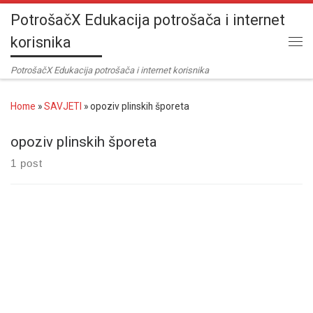
PotrošačX Edukacija potrošača i internet
Skip to content
korisnika
Me
PotrošačX Edukacija potrošača i internet korisnika
Home
»
SAVJETI
»
opoziv plinskih šporeta
opoziv plinskih šporeta
1 post