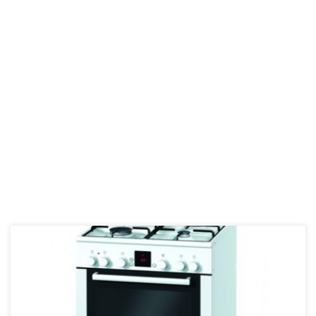
VAŽNO OBAVJEŠTENJE O SIGURNOSTI: MOGUĆ JE RIZIK OD
EKSPLOZIJE KOD ODREĐENIH SAMOSTOJEĆIH PLINSKIH
ŠTEDNJAKA Od vlasnika određenih samostojećih plinskih