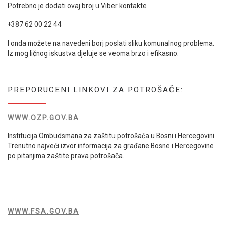
Potrebno je dodati ovaj broj u Viber kontakte
+387 62 00 22 44
I onda možete na navedeni borj poslati sliku komunalnog problema.
Iz mog ličnog iskustva djeluje se veoma brzo i efikasno.
PREPORUCENI LINKOVI ZA POTROŠAČE:
WWW.OZP.GOV.BA
Institucija Ombudsmana za zaštitu potrošača u Bosni i Hercegovini.
Trenutno najveći izvor informacija za građane Bosne i Hercegovine
po pitanjima zaštite prava potrošača.
WWW.FSA.GOV.BA