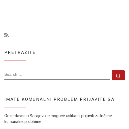
PRETRAŽITE
SEARCH
Se
IMATE KOMUNALNI PROBLEM PRIJAVITE GA
Od nedavno u Sarajevu je moguće uslikati i prijaviti zatečene
komunalne probleme.