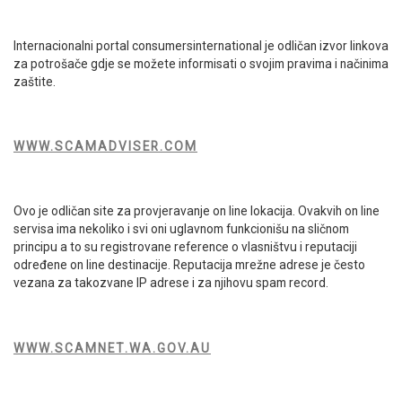
Internacionalni portal consumersinternational je odličan izvor linkova
za potrošače gdje se možete informisati o svojim pravima i načinima
zaštite.
WWW.SCAMADVISER.COM
Ovo je odličan site za provjeravanje on line lokacija. Ovakvih on line
servisa ima nekoliko i svi oni uglavnom funkcionišu na sličnom
principu a to su registrovane reference o vlasništvu i reputaciji
određene on line destinacije. Reputacija mrežne adrese je često
vezana za takozvane IP adrese i za njihovu spam record.
WWW.SCAMNET.WA.GOV.AU