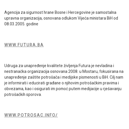
Agencija za sigurnost hrane Bosne i Hercegovine je samostalna
upravna organizacija, osnovana odlukom Vijeća ministara BiH od
08.03.2005. godine
WWW.FUTURA.BA
Udruga za unapređenje kvalitete življenja Futura je nevladina i
nestranačka organizacija osnovana 2008. u Mostaru, fokusirana na
unapređenje zaštite potrošača i medijske pismenosti u BiH. Cilj nam
je informirati i educirati građane o njihovim potrošačkim pravima i
obvezama, kao i osigurati im pomoć putem medijacije u rješavanju
potrošačkih sporova.
WWW.POTROSAC.INFO/