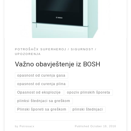
štednjaka zahtijevamo da se pridržavaju sljedećeg obavještenja o
sigurnosti. Pogođen je ograničen broj samostojećih plinskih
štednjaka koji su proizvedeni u […]
POTROŠAČX SUPERHEROJ
SIGURNOST
UPOZORENJA
Važno obavještenje iz BOSH
opasnost od curenja gasa
opasnost od curenja plina
Opasnost od eksplozije
opoziv plinskih šporeta
plinksi štednjaci sa greškom
Plinski šporeti sa greškom
plinski štednjaci
by
Potrosacx
Published
October 16, 2016