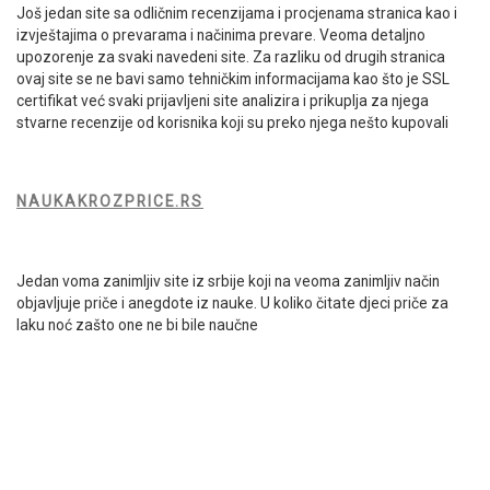
Još jedan site sa odličnim recenzijama i procjenama stranica kao i
izvještajima o prevarama i načinima prevare. Veoma detaljno
upozorenje za svaki navedeni site. Za razliku od drugih stranica
ovaj site se ne bavi samo tehničkim informacijama kao što je SSL
certifikat već svaki prijavljeni site analizira i prikuplja za njega
stvarne recenzije od korisnika koji su preko njega nešto kupovali
NAUKAKROZPRICE.RS
Jedan voma zanimljiv site iz srbije koji na veoma zanimljiv način
objavljuje priče i anegdote iz nauke. U koliko čitate djeci priče za
laku noć zašto one ne bi bile naučne