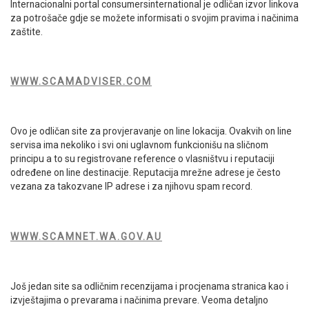
Internacionalni portal consumersinternational je odličan izvor linkova
za potrošače gdje se možete informisati o svojim pravima i načinima
zaštite.
WWW.SCAMADVISER.COM
Ovo je odličan site za provjeravanje on line lokacija. Ovakvih on line
servisa ima nekoliko i svi oni uglavnom funkcionišu na sličnom
principu a to su registrovane reference o vlasništvu i reputaciji
određene on line destinacije. Reputacija mrežne adrese je često
vezana za takozvane IP adrese i za njihovu spam record.
WWW.SCAMNET.WA.GOV.AU
Još jedan site sa odličnim recenzijama i procjenama stranica kao i
izvještajima o prevarama i načinima prevare. Veoma detaljno