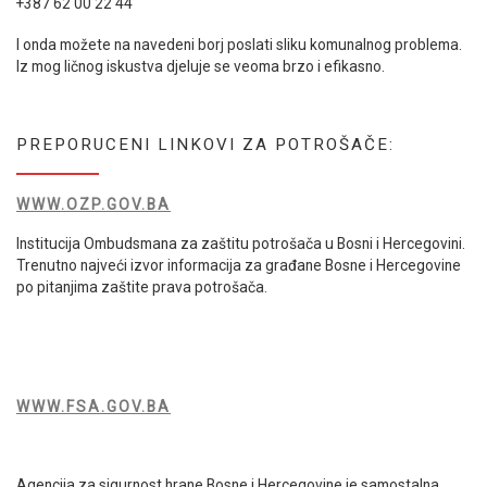
+387 62 00 22 44
I onda možete na navedeni borj poslati sliku komunalnog problema.
Iz mog ličnog iskustva djeluje se veoma brzo i efikasno.
PREPORUCENI LINKOVI ZA POTROŠAČE:
WWW.OZP.GOV.BA
Institucija Ombudsmana za zaštitu potrošača u Bosni i Hercegovini.
Trenutno najveći izvor informacija za građane Bosne i Hercegovine
po pitanjima zaštite prava potrošača.
WWW.FSA.GOV.BA
Agencija za sigurnost hrane Bosne i Hercegovine je samostalna