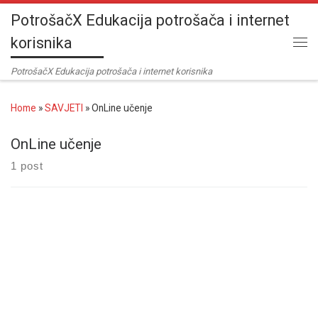
PotrošačX Edukacija potrošača i internet
Skip to content
korisnika
Me
PotrošačX Edukacija potrošača i internet korisnika
Home
»
SAVJETI
»
OnLine učenje
OnLine učenje
1 post