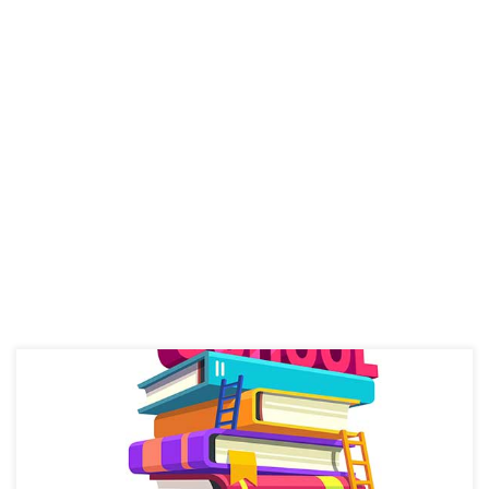
Kako sam već obećao, a moja obećanja su inače stabilna ali
spora, evo najzad jednog teksta o edukaciji on-line. Ja sam inače