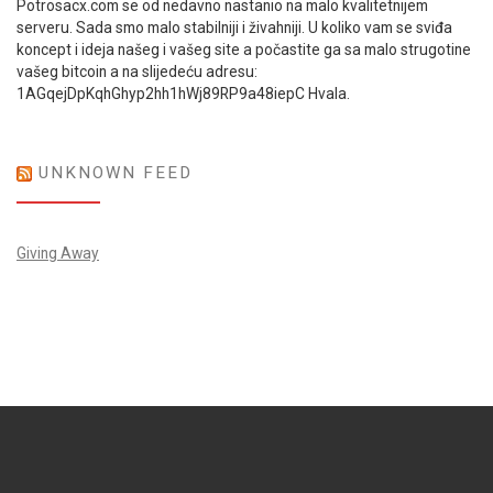
Potrosacx.com se od nedavno nastanio na malo kvalitetnijem
serveru. Sada smo malo stabilniji i živahniji. U koliko vam se sviđa
koncept i ideja našeg i vašeg site a počastite ga sa malo strugotine
vašeg bitcoin a na slijedeću adresu:
1AGqejDpKqhGhyp2hh1hWj89RP9a48iepC Hvala.
UNKNOWN FEED
Giving Away