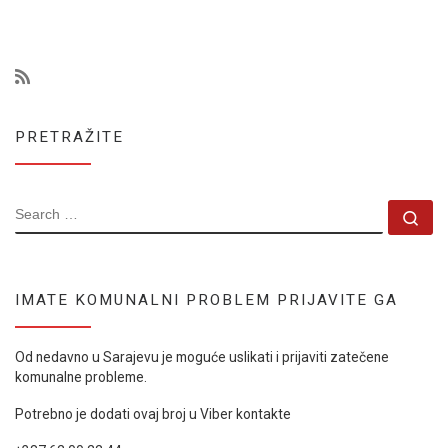
PRETRAŽITE
SEARCH
Se
IMATE KOMUNALNI PROBLEM PRIJAVITE GA
Od nedavno u Sarajevu je moguće uslikati i prijaviti zatečene
komunalne probleme.
Potrebno je dodati ovaj broj u Viber kontakte