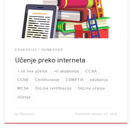
jedan teški skeptik kada su bilo kakve edukacije on line u pitanju.
Ogromno znanje sam stekao baš […]
EDUKACIJA
HOMEPAGE
Učenje preko interneta
+ on line učenje
+it akademija
CCNA
CCNE
Certificiranje
COMPTIA
edukacija
MCSA
OnLine certifikacija
OnLine učenje
Učenje
by
Potrosacx
Published
January 15, 2018