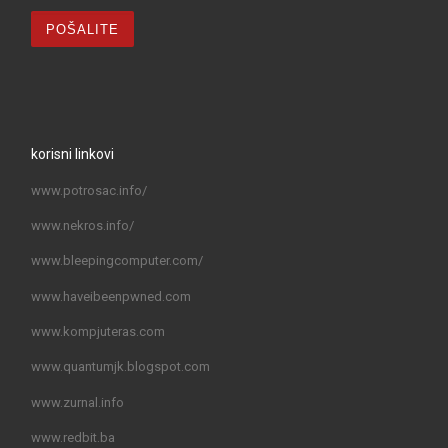
korisni linkovi
www.potrosac.info/
www.nekros.info/
www.bleepingcomputer.com/
www.haveibeenpwned.com
www.kompjuteras.com
www.quantumjk.blogspot.com
www.zurnal.info
www.redbit.ba