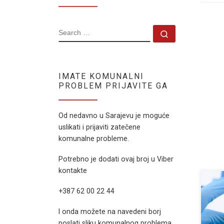
SEARCH
Search …
IMATE KOMUNALNI
PROBLEM PRIJAVITE GA
Od nedavno u Sarajevu je moguće
uslikati i prijaviti zatečene
komunalne probleme.
Potrebno je dodati ovaj broj u Viber
kontakte
Krat
+387 62 00 22 44
prot
vakc
I onda možete na navedeni borj
regio
poslati sliku komunalnog problema.