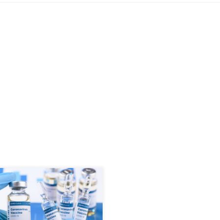
ki vodić za sigurnu imunizaciju
iv COVID19 Od kao su krenule
inacije protiv COVID 19 u
nu, poletio je i novi talas