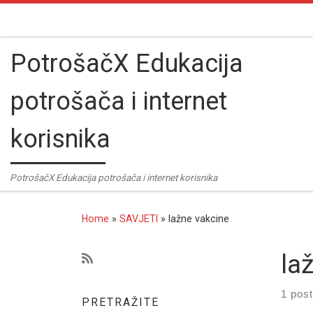
Skip to content
PotrošačX Edukacija
potrošača i internet
korisnika
PotrošačX Edukacija potrošača i internet korisnika
Home
»
SAVJETI
»
lažne vakcine
la
1 post
PRETRAŽITE