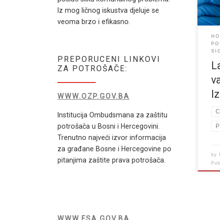
odno
Iz mog ličnog iskustva djeluje se
dezi
veoma brzo i efikasno.
buda
HO
i sli
PO
SI
PREPORUCENI LINKOVI
L
ZA POTROŠAČE:
v
I
WWW.OZP.GOV.BA
C
Institucija Ombudsmana za zaštitu
potrošača u Bosni i Hercegovini.
P
Trenutno najveći izvor informacija
za građane Bosne i Hercegovine po
by
pitanjima zaštite prava potrošača.
Pu
WWW.FSA.GOV.BA