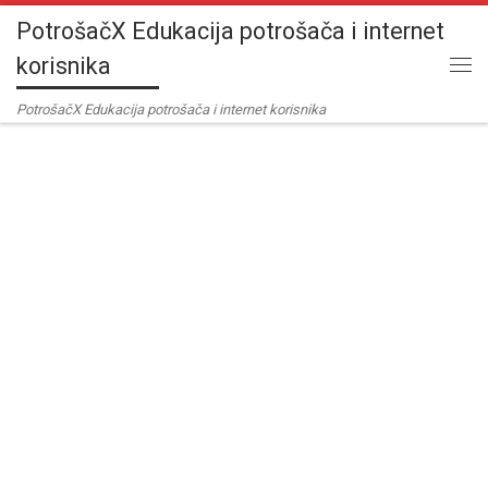
PotrošačX Edukacija potrošača i internet
Skip to content
korisnika
Me
PotrošačX Edukacija potrošača i internet korisnika