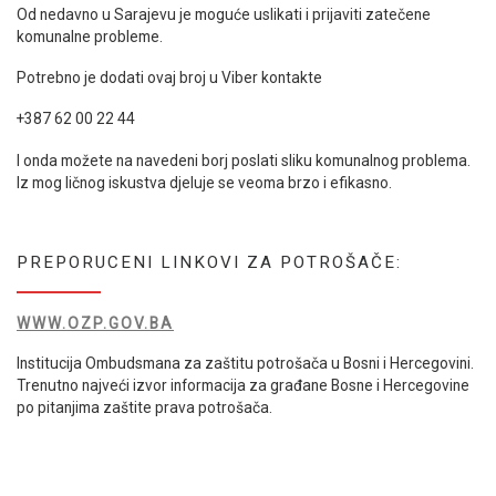
Od nedavno u Sarajevu je moguće uslikati i prijaviti zatečene
komunalne probleme.
Potrebno je dodati ovaj broj u Viber kontakte
+387 62 00 22 44
I onda možete na navedeni borj poslati sliku komunalnog problema.
Iz mog ličnog iskustva djeluje se veoma brzo i efikasno.
PREPORUCENI LINKOVI ZA POTROŠAČE:
WWW.OZP.GOV.BA
Institucija Ombudsmana za zaštitu potrošača u Bosni i Hercegovini.
Trenutno najveći izvor informacija za građane Bosne i Hercegovine
po pitanjima zaštite prava potrošača.