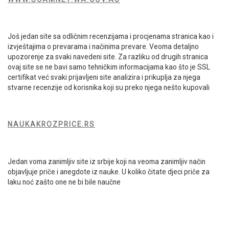
Još jedan site sa odličnim recenzijama i procjenama stranica kao i
izvještajima o prevarama i načinima prevare. Veoma detaljno
upozorenje za svaki navedeni site. Za razliku od drugih stranica
ovaj site se ne bavi samo tehničkim informacijama kao što je SSL
certifikat već svaki prijavljeni site analizira i prikuplja za njega
stvarne recenzije od korisnika koji su preko njega nešto kupovali
NAUKAKROZPRICE.RS
Jedan voma zanimljiv site iz srbije koji na veoma zanimljiv način
objavljuje priče i anegdote iz nauke. U koliko čitate djeci priče za
laku noć zašto one ne bi bile naučne