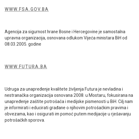
WWW.FSA.GOV.BA
Agencija za sigurnost hrane Bosne i Hercegovine je samostalna
upravna organizacija, osnovana odlukom Vijeća ministara BiH od
08.03.2005. godine
WWW.FUTURA.BA
Udruga za unapređenje kvalitete življenja Futura je nevladina i
nestranačka organizacija osnovana 2008. u Mostaru, fokusirana na
unapređenje zaštite potrošača i medijske pismenosti u BiH. Cilj nam
je informirati i educirati građane o njihovim potrošačkim pravima i
obvezama, kao i osigurati im pomoć putem medijacije u rješavanju
potrošačkih sporova.