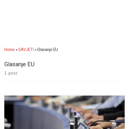
Home
»
SAVJETI
»
Glasanje EU
Glasanje EU
1 post
Izglasano ukidanje roaminga i neutralnost interneta u parlamentu