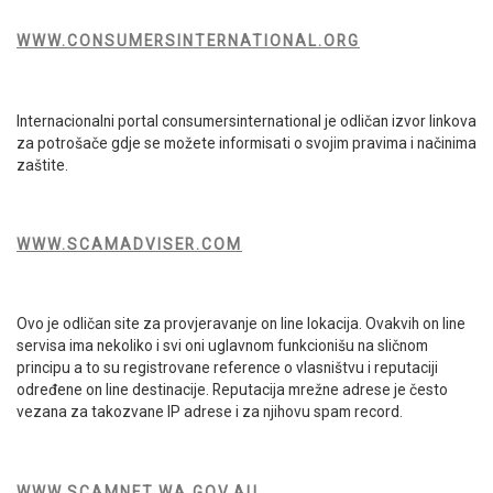
WWW.CONSUMERSINTERNATIONAL.ORG
Internacionalni portal consumersinternational je odličan izvor linkova
za potrošače gdje se možete informisati o svojim pravima i načinima
zaštite.
WWW.SCAMADVISER.COM
Ovo je odličan site za provjeravanje on line lokacija. Ovakvih on line
servisa ima nekoliko i svi oni uglavnom funkcionišu na sličnom
principu a to su registrovane reference o vlasništvu i reputaciji
određene on line destinacije. Reputacija mrežne adrese je često
vezana za takozvane IP adrese i za njihovu spam record.
WWW.SCAMNET.WA.GOV.AU