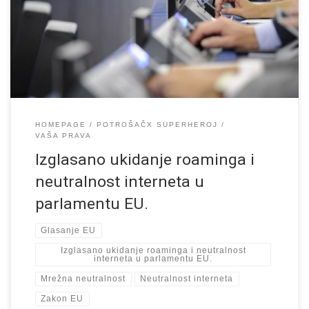
EU. Istina ne u potpunosti i ne baš od sutra. Dakle dvije veoma
važne odluke su danas izglasane no sada treba sačekati i vidjeti
kako će izgledati sami propisi. Privatnost u […]
HOMEPAGE
POTROŠAČX SUPERHEROJ
VAŠA PRAVA
Izglasano ukidanje roaminga i
neutralnost interneta u
parlamentu EU.
Glasanje EU
Izglasano ukidanje roaminga i neutralnost
interneta u parlamentu EU.
Mrežna neutralnost
Neutralnost interneta
Zakon EU