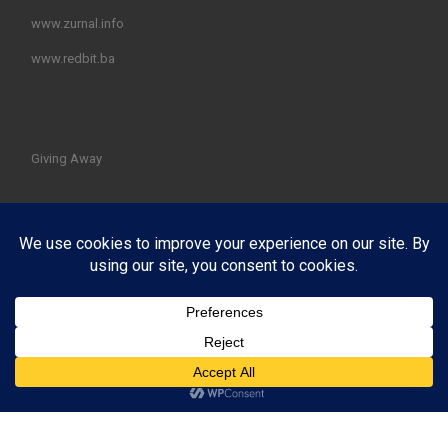
www.zurnal.info
www.redbit.ba
Giving Away
© 2026
PotrošačX Edukacija potrošača i internet korisnika
–
All rights reserved
Powered by
WP
– Designed with the
Customizr theme