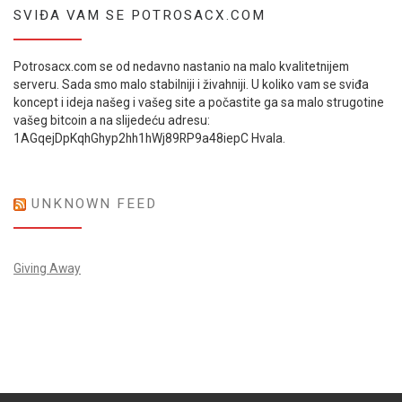
SVIĐA VAM SE POTROSACX.COM
Potrosacx.com se od nedavno nastanio na malo kvalitetnijem
serveru. Sada smo malo stabilniji i živahniji. U koliko vam se sviđa
koncept i ideja našeg i vašeg site a počastite ga sa malo strugotine
vašeg bitcoin a na slijedeću adresu:
1AGqejDpKqhGhyp2hh1hWj89RP9a48iepC Hvala.
UNKNOWN FEED
Giving Away