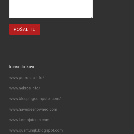
korisni linkovi
www.potrosac.info/
www.nekros.info/
www.bleepingcomputer.com/
www.haveibeenpwned.com
www.kompjuteras.com
www.quantumjk.blogspot.com