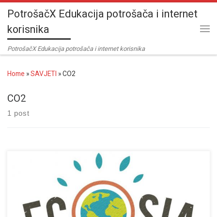
PotrošačX Edukacija potrošača i internet
Skip to content
korisnika
Me
PotrošačX Edukacija potrošača i internet korisnika
Home
»
SAVJETI
»
CO2
CO2
1 post
Jeste li čuli za novi pretraživač Ecosia. Niste naravno svi znate za
google poneko za Bing i oni stariji se još sjećaju Yahoo-a E pa