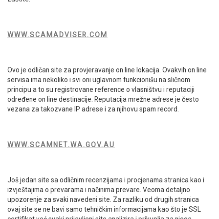
WWW.SCAMADVISER.COM
Ovo je odličan site za provjeravanje on line lokacija. Ovakvih on line
servisa ima nekoliko i svi oni uglavnom funkcionišu na sličnom
principu a to su registrovane reference o vlasništvu i reputaciji
određene on line destinacije. Reputacija mrežne adrese je često
vezana za takozvane IP adrese i za njihovu spam record.
WWW.SCAMNET.WA.GOV.AU
Još jedan site sa odličnim recenzijama i procjenama stranica kao i
izvještajima o prevarama i načinima prevare. Veoma detaljno
upozorenje za svaki navedeni site. Za razliku od drugih stranica
ovaj site se ne bavi samo tehničkim informacijama kao što je SSL
certifikat već svaki prijavljeni site analizira i prikuplja za njega