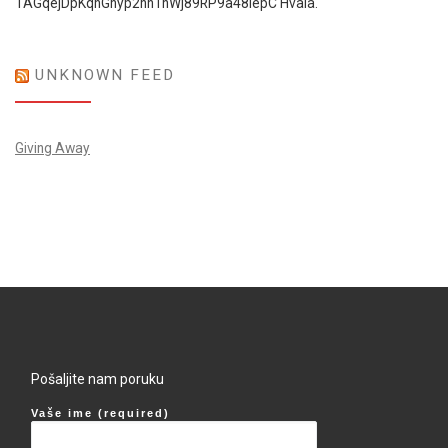
1AGqejDpKqhGhyp2hh1hWj89RP9a48iepC Hvala.
UNKNOWN FEED
Giving Away
Pošaljite nam poruku
Vaše ime (required)