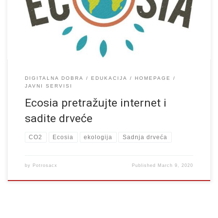
sada postoji i Ecosia. Od nedavno počeli su se pojavljivati
pretraživači interneta koji pokušavaju […]
DIGITALNA DOBRA
EDUKACIJA
HOMEPAGE
JAVNI SERVISI
Ecosia pretražujte internet i
sadite drveće
CO2
Ecosia
ekologija
Sadnja drveća
by
Potrosacx
Published
March 9, 2020