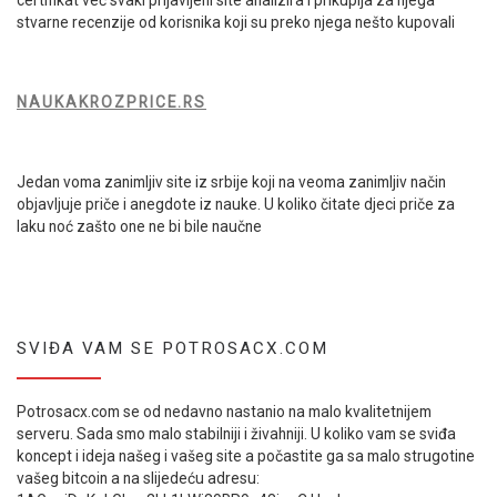
stvarne recenzije od korisnika koji su preko njega nešto kupovali
NAUKAKROZPRICE.RS
Jedan voma zanimljiv site iz srbije koji na veoma zanimljiv način
objavljuje priče i anegdote iz nauke. U koliko čitate djeci priče za
laku noć zašto one ne bi bile naučne
SVIĐA VAM SE POTROSACX.COM
Potrosacx.com se od nedavno nastanio na malo kvalitetnijem
serveru. Sada smo malo stabilniji i živahniji. U koliko vam se sviđa
koncept i ideja našeg i vašeg site a počastite ga sa malo strugotine
vašeg bitcoin a na slijedeću adresu: