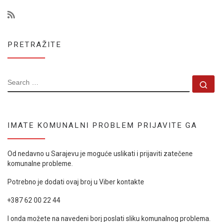
PRETRAŽITE
SEARCH
Se
IMATE KOMUNALNI PROBLEM PRIJAVITE GA
Od nedavno u Sarajevu je moguće uslikati i prijaviti zatečene
komunalne probleme.
Potrebno je dodati ovaj broj u Viber kontakte
+387 62 00 22 44
I onda možete na navedeni borj poslati sliku komunalnog problema.