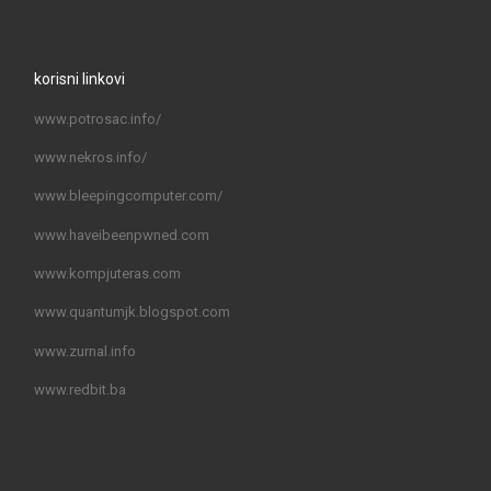
korisni linkovi
www.potrosac.info/
www.nekros.info/
www.bleepingcomputer.com/
www.haveibeenpwned.com
www.kompjuteras.com
www.quantumjk.blogspot.com
www.zurnal.info
www.redbit.ba