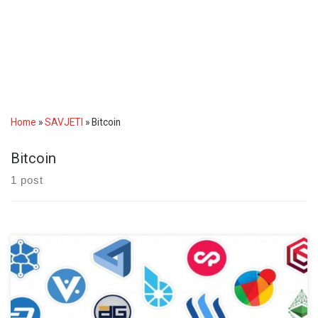
Home
»
SAVJETI
»
Bitcoin
Bitcoin
1 post
Kao prvo nisu baš toliko imaginarne a također nisu baš ni toliko