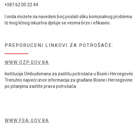
+387 62 00 22 44
I onda možete na navedeni borj poslati sliku komunalnog problema.
Iz mog ličnog iskustva djeluje se veoma brzo i efikasno.
PREPORUCENI LINKOVI ZA POTROŠAČE:
WWW.OZP.GOV.BA
Institucija Ombudsmana za zaštitu potrošača u Bosni i Hercegovini.
Trenutno najveći izvor informacija za građane Bosne i Hercegovine
po pitanjima zaštite prava potrošača.
WWW.FSA.GOV.BA