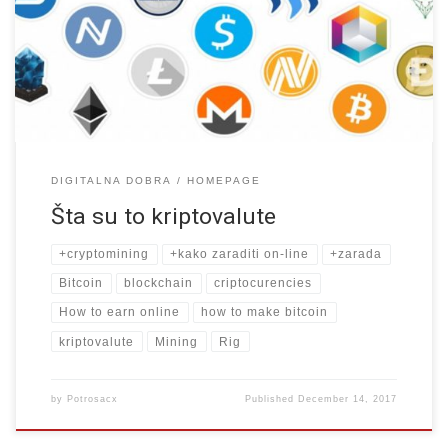
nestabilne. koliko se stalno o tome priča. Već skoro 3 godine
stalno slušam priču o tome kako je Bitcoin balon koji će sutra
puknuti.
DIGITALNA DOBRA
HOMEPAGE
Šta su to kriptovalute
+cryptomining
+kako zaraditi on-line
+zarada
Bitcoin
blockchain
criptocurencies
How to earn online
how to make bitcoin
kriptovalute
Mining
Rig
by
Potrosacx
Published
December 14, 2017