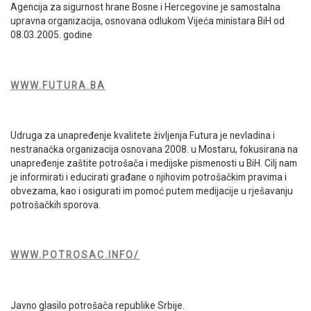
Agencija za sigurnost hrane Bosne i Hercegovine je samostalna
upravna organizacija, osnovana odlukom Vijeća ministara BiH od
08.03.2005. godine
WWW.FUTURA.BA
Udruga za unapređenje kvalitete življenja Futura je nevladina i
nestranačka organizacija osnovana 2008. u Mostaru, fokusirana na
unapređenje zaštite potrošača i medijske pismenosti u BiH. Cilj nam
je informirati i educirati građane o njihovim potrošačkim pravima i
obvezama, kao i osigurati im pomoć putem medijacije u rješavanju
potrošačkih sporova.
WWW.POTROSAC.INFO/
Javno glasilo potrošača republike Srbije.