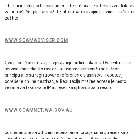
Internacionalni portal consumersinternational je odličan izvor linkova
za potrošače gdje se možete informisati o svojim pravima i načinima
zaštite.
WWW.SCAMADVISER.COM
Ovo je odličan site za provjeravanje on line lokacija. Ovakvih on line
servisa ima nekoliko i svi oni uglavnom funkcionišu na sličnom
principu a to su registrovane reference o vlasništvu i reputaciji
određene on line destinacije. Reputacija mrežne adrese je često
vezana za takozvane IP adrese i za njihovu spam record.
WWW.SCAMNET.WA.GOV.AU
Još jedan site sa odličnim recenzijama i procjenama stranica kao i
izvještajima o prevarama i načinima prevare. Veoma detaljno