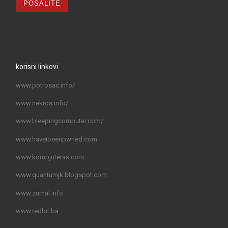
korisni linkovi
www.potrosac.info/
www.nekros.info/
www.bleepingcomputer.com/
www.haveibeenpwned.com
www.kompjuteras.com
www.quantumjk.blogspot.com
www.zurnal.info
www.redbit.ba