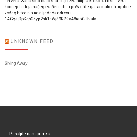
serveru. Sada smo malo stabilniji i živahniji. U koliko vam se sviđa
koncept i ideja našeg i vašeg site a počastite ga sa malo strugotine
vašeg bitcoin a na slijedeću adresu:
1AGqejDpKqhGhyp2hh1hWj89RP9a48iepC Hvala.
UNKNOWN FEED
Giving Away
Pošaljite nam poruku