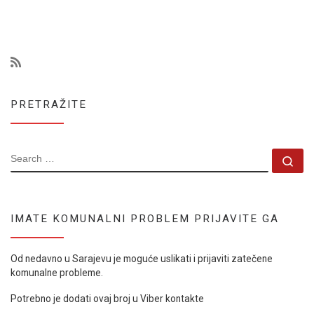
PRETRAŽITE
SEARCH
Se
IMATE KOMUNALNI PROBLEM PRIJAVITE GA
Od nedavno u Sarajevu je moguće uslikati i prijaviti zatečene
komunalne probleme.
Potrebno je dodati ovaj broj u Viber kontakte