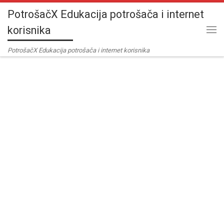
PotrošačX Edukacija potrošača i internet
Skip to content
korisnika
Me
PotrošačX Edukacija potrošača i internet korisnika