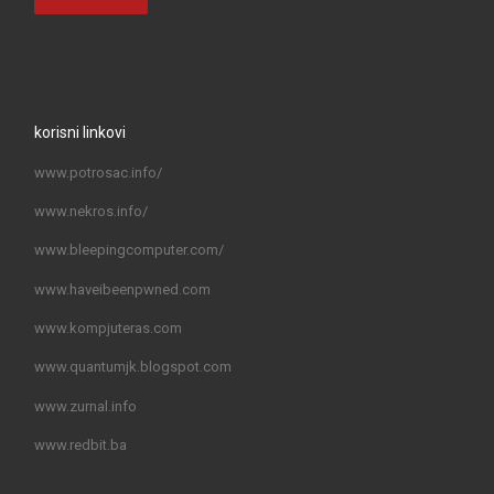
korisni linkovi
www.potrosac.info/
www.nekros.info/
www.bleepingcomputer.com/
www.haveibeenpwned.com
www.kompjuteras.com
www.quantumjk.blogspot.com
www.zurnal.info
www.redbit.ba