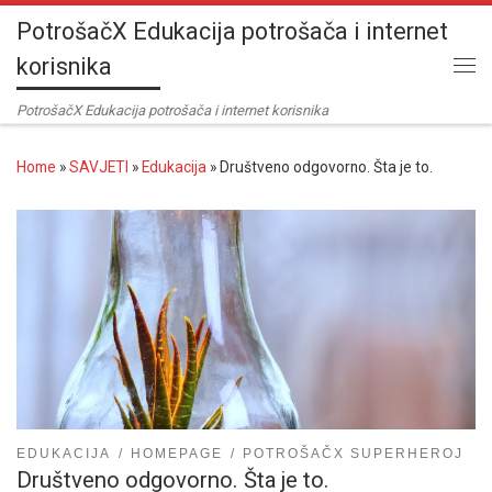
PotrošačX Edukacija potrošača i internet
Skip to content
korisnika
Me
PotrošačX Edukacija potrošača i internet korisnika
Home
»
SAVJETI
»
Edukacija
»
Društveno odgovorno. Šta je to.
EDUKACIJA
HOMEPAGE
POTROŠAČX SUPERHEROJ
Društveno odgovorno. Šta je to.