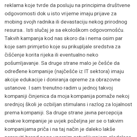
reklama koje tvrde da posluju na principima društvene
odgovornosti dok u isto vrijeme imaju prijave za
mobing svojh radnika ili devastaciju nekog prirodnog
resursa.. Isti slučaj je sa ekološkom odgovornošću.
Takvih kampanja kod nas skoro da i nema osim par
koje sam primjetio koje su prikupljale sredstva za
čišćenje korita rijeka ili eventualno neko
pošumljavanje. Sa druge strane malo je češće da
određene kompanije (najčešće iz IT sektora) imaju
akcije edukacije i doniranja opreme za obrazovne
ustanove. I sam trenutno radim u jednoj takvoj
kompaniji činjenica da moja kompanija pomaže nekoj
srednjoj školi je ozbiljan stimulans i razlog za lojalnost
prema kompaniji. Sa druge strane javna percepcija
ovakve kompanije je uvjek poželjna jer se o takvim
kompanijama priča i na taj način je daleko lakše