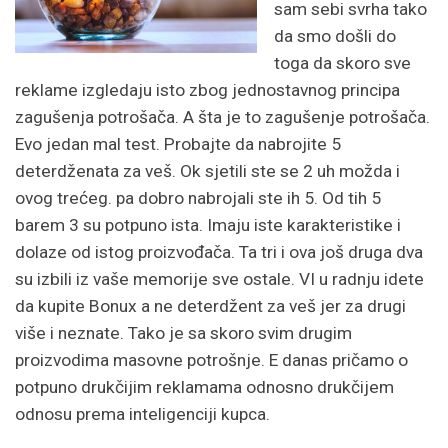
sam sebi svrha tako
da smo došli do
toga da skoro sve
reklame izgledaju isto zbog jednostavnog principa
zagušenja potrošača. A šta je to zagušenje potrošača.
Evo jedan mal test. Probajte da nabrojite 5
deterdženata za veš. Ok sjetili ste se 2 uh možda i
ovog trećeg. pa dobro nabrojali ste ih 5. Od tih 5
barem 3 su potpuno ista. Imaju iste karakteristike i
dolaze od istog proizvođača. Ta tri i ova još druga dva
su izbili iz vaše memorije sve ostale. VI u radnju idete
da kupite Bonux a ne deterdžent za veš jer za drugi
više i neznate. Tako je sa skoro svim drugim
proizvodima masovne potrošnje. E danas pričamo o
potpuno drukčijim reklamama odnosno drukčijem
odnosu prema inteligenciji kupca.