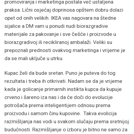
promoviranja i marketinga postala već ustaljena
praksa. Lični osjećaj doprinosa opštem dobru dolazi
opet od onih velikih. IKEA vas nagovara na štedne
sijalice a DM vam u ponudi nudi biorazgradive
materijale za pakovanje i sve češće i proizvode u
biorazgradivoj ili recikliranoj ambalaži. Veliki su
prepoznali prednosti ovakvog marketinga i vrijeme je
da se mali uključe u utrku.
Kupac želi da bude sretan. Puno je puteva do tog
rezultata i treba ih otkrivati. Nadam se da je vrijeme
kada je golicanje primarnih instikta kupca da kupuje
crveno i šareno iza nas i da će doči do evolucije
potrošača prema inteligentijem odnosu prema
proizvodu i samom činu kupovine. Takva evolicija
razmišljanja nas vodi u svakom slučaju prema sretnijoj
budućnosti. Razmišljanje o izboru je bitno ne samo za