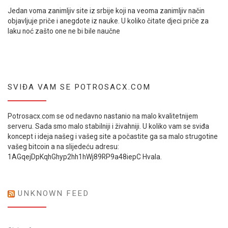
Jedan voma zanimljiv site iz srbije koji na veoma zanimljiv način
objavljuje priče i anegdote iz nauke. U koliko čitate djeci priče za
laku noć zašto one ne bi bile naučne
SVIĐA VAM SE POTROSACX.COM
Potrosacx.com se od nedavno nastanio na malo kvalitetnijem
serveru. Sada smo malo stabilniji i živahniji. U koliko vam se sviđa
koncept i ideja našeg i vašeg site a počastite ga sa malo strugotine
vašeg bitcoin a na slijedeću adresu:
1AGqejDpKqhGhyp2hh1hWj89RP9a48iepC Hvala.
UNKNOWN FEED