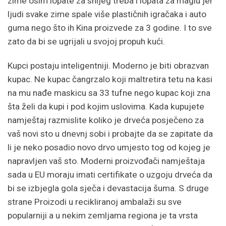
zime osim lopate za snijeg treba i lopata za maglu jer
ljudi svake zime spale više plastičnih igračaka i auto
guma nego što ih Kina proizvede za 3 godine. I to sve
zato da bi se ugrijali u svojoj propuh kući.
Kupci postaju inteligentniji. Moderno je biti obrazvan
kupac. Ne kupac čangrzalo koji maltretira tetu na kasi
na mu nađe maskicu sa 33 tufne nego kupac koji zna
šta želi da kupi i pod kojim uslovima. Kada kupujete
namještaj razmislite koliko je drveća posječeno za
vaš novi sto u dnevnj sobi i probajte da se zapitate da
li je neko posadio novo drvo umjesto tog od kojeg je
napravljen vaš sto. Moderni proizvođači namještaja
sada u EU moraju imati certifikate o uzgoju drveća da
bi se izbjegla gola sječa i devastacija šuma. S druge
strane Proizodi u recikliranoj ambalaži su sve
popularniji a u nekim zemljama regiona je ta vrsta