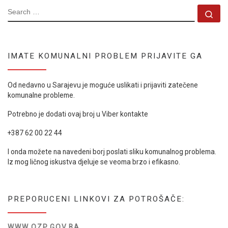
SEARCH
Se
IMATE KOMUNALNI PROBLEM PRIJAVITE GA
Od nedavno u Sarajevu je moguće uslikati i prijaviti zatečene
komunalne probleme.
Potrebno je dodati ovaj broj u Viber kontakte
+387 62 00 22 44
I onda možete na navedeni borj poslati sliku komunalnog problema.
Iz mog ličnog iskustva djeluje se veoma brzo i efikasno.
PREPORUCENI LINKOVI ZA POTROŠAČE:
WWW.OZP.GOV.BA