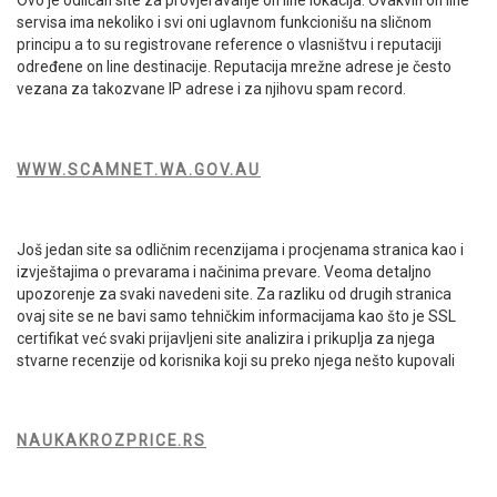
Ovo je odličan site za provjeravanje on line lokacija. Ovakvih on line
servisa ima nekoliko i svi oni uglavnom funkcionišu na sličnom
principu a to su registrovane reference o vlasništvu i reputaciji
određene on line destinacije. Reputacija mrežne adrese je često
vezana za takozvane IP adrese i za njihovu spam record.
WWW.SCAMNET.WA.GOV.AU
Još jedan site sa odličnim recenzijama i procjenama stranica kao i
izvještajima o prevarama i načinima prevare. Veoma detaljno
upozorenje za svaki navedeni site. Za razliku od drugih stranica
ovaj site se ne bavi samo tehničkim informacijama kao što je SSL
certifikat već svaki prijavljeni site analizira i prikuplja za njega
stvarne recenzije od korisnika koji su preko njega nešto kupovali
NAUKAKROZPRICE.RS