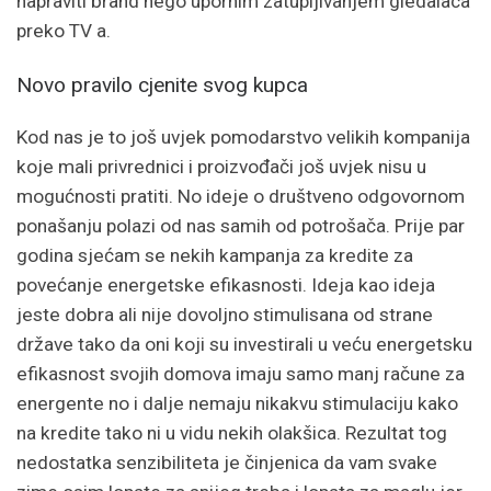
napraviti brand nego upornim zatupljivanjem gledalaca
preko TV a.
Novo pravilo cjenite svog kupca
Kod nas je to još uvjek pomodarstvo velikih kompanija
koje mali privrednici i proizvođači još uvjek nisu u
mogućnosti pratiti. No ideje o društveno odgovornom
ponašanju polazi od nas samih od potrošača. Prije par
godina sjećam se nekih kampanja za kredite za
povećanje energetske efikasnosti. Ideja kao ideja
jeste dobra ali nije dovoljno stimulisana od strane
države tako da oni koji su investirali u veću energetsku
efikasnost svojih domova imaju samo manj račune za
energente no i dalje nemaju nikakvu stimulaciju kako
na kredite tako ni u vidu nekih olakšica. Rezultat tog
nedostatka senzibiliteta je činjenica da vam svake