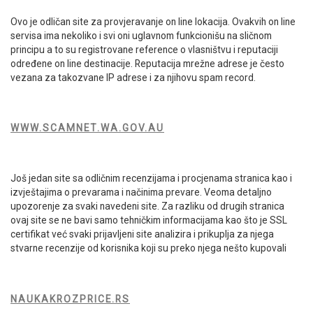
Ovo je odličan site za provjeravanje on line lokacija. Ovakvih on line
servisa ima nekoliko i svi oni uglavnom funkcionišu na sličnom
principu a to su registrovane reference o vlasništvu i reputaciji
određene on line destinacije. Reputacija mrežne adrese je često
vezana za takozvane IP adrese i za njihovu spam record.
WWW.SCAMNET.WA.GOV.AU
Još jedan site sa odličnim recenzijama i procjenama stranica kao i
izvještajima o prevarama i načinima prevare. Veoma detaljno
upozorenje za svaki navedeni site. Za razliku od drugih stranica
ovaj site se ne bavi samo tehničkim informacijama kao što je SSL
certifikat već svaki prijavljeni site analizira i prikuplja za njega
stvarne recenzije od korisnika koji su preko njega nešto kupovali
NAUKAKROZPRICE.RS