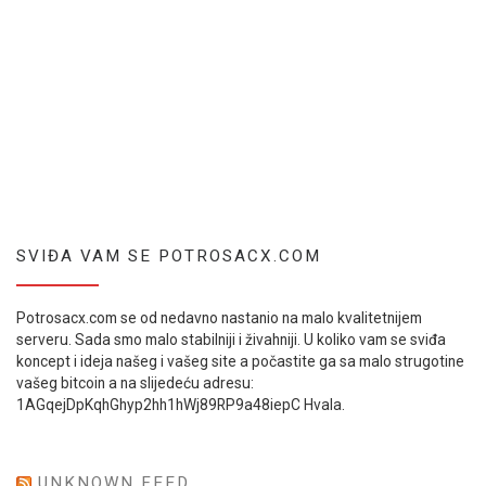
SVIĐA VAM SE POTROSACX.COM
Potrosacx.com se od nedavno nastanio na malo kvalitetnijem
serveru. Sada smo malo stabilniji i živahniji. U koliko vam se sviđa
koncept i ideja našeg i vašeg site a počastite ga sa malo strugotine
vašeg bitcoin a na slijedeću adresu:
1AGqejDpKqhGhyp2hh1hWj89RP9a48iepC Hvala.
UNKNOWN FEED