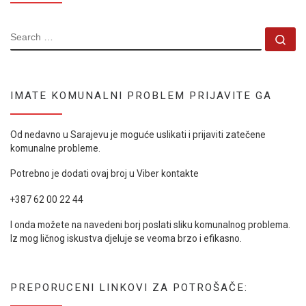
SEARCH
Se
IMATE KOMUNALNI PROBLEM PRIJAVITE GA
Od nedavno u Sarajevu je moguće uslikati i prijaviti zatečene
komunalne probleme.
Potrebno je dodati ovaj broj u Viber kontakte
+387 62 00 22 44
I onda možete na navedeni borj poslati sliku komunalnog problema.
Iz mog ličnog iskustva djeluje se veoma brzo i efikasno.
PREPORUCENI LINKOVI ZA POTROŠAČE: