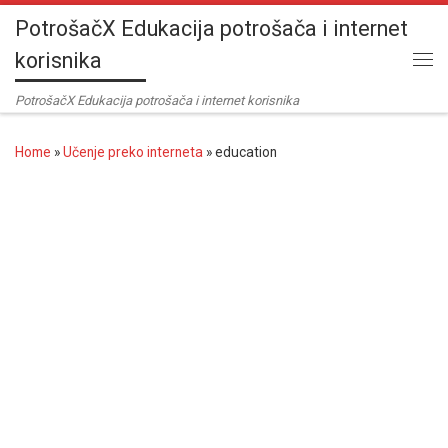
PotrošačX Edukacija potrošača i internet
Skip to content
korisnika
Me
PotrošačX Edukacija potrošača i internet korisnika
Home
»
Učenje preko interneta
»
education