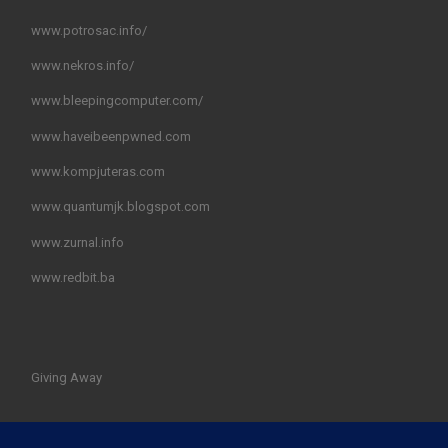
www.potrosac.info/
www.nekros.info/
www.bleepingcomputer.com/
www.haveibeenpwned.com
www.kompjuteras.com
www.quantumjk.blogspot.com
www.zurnal.info
www.redbit.ba
Giving Away