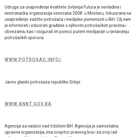
Udruga za unapređenje kvalitete življenja Futura je nevladina i
nestranačka organizacija osnovana 2008. u Mostaru, fokusirana na
unapređenje zaštite potrošača i medijske pismenosti u BiH. Cilj nam
je informirati i educirati građane o njihovim potrošačkim pravima i
obvezama, kao i osigurati im pomoć putem medijacije u rješavanju
potrošačkih sporova.
WWW.POTROSAC.INFO/
Javno glasilo potrošača republike Srbije.
WWW.ANNT.GOV.BA
Agencija za nadzor nad tržištem BiH. Agencija je samostalna
upravna organizacija, ima svojstvo pravnog lica i za svoj rad