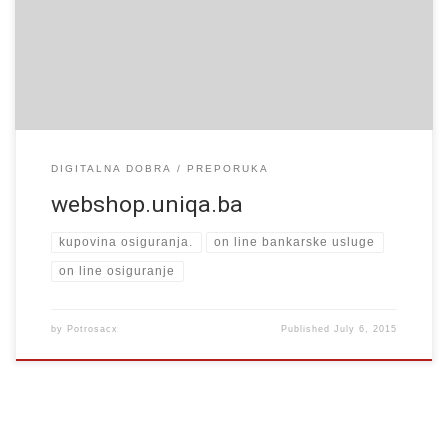
Iako su osiguranja stvar na koju poslednju mislite kada se
spremate na ljetovanje ova vrsta predostrožnosti vas može spasiti
brojnih nevolja. U inostranstvo obične […]
DIGITALNA DOBRA
PREPORUKA
webshop.uniqa.ba
kupovina osiguranja.
on line bankarske usluge
on line osiguranje
by
Potrosacx
Published
July 6, 2015