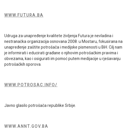
WWW.FUTURA.BA
Udruga za unapređenje kvalitete življenja Futura je nevladina i
nestranačka organizacija osnovana 2008. u Mostaru, fokusirana na
unapređenje zaštite potrošača i medijske pismenosti u BiH. Cilj nam
je informirati i educirati građane o njihovim potrošačkim pravima i
obvezama, kao i osigurati im pomoć putem medijacije u rješavanju
potrošačkih sporova.
WWW.POTROSAC.INFO/
Javno glasilo potrošača republike Srbije.
WWW.ANNT.GOV.BA