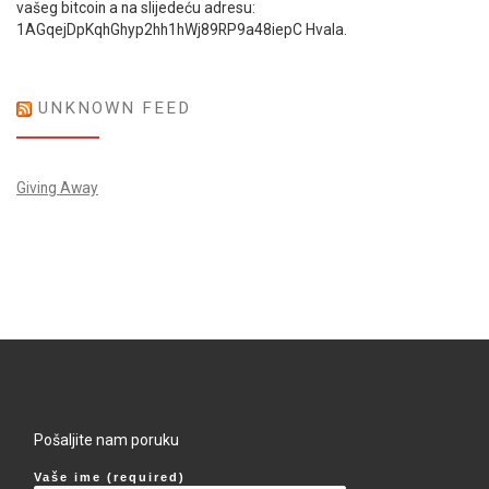
vašeg bitcoin a na slijedeću adresu:
1AGqejDpKqhGhyp2hh1hWj89RP9a48iepC Hvala.
UNKNOWN FEED
Giving Away
Pošaljite nam poruku
Vaše ime (required)