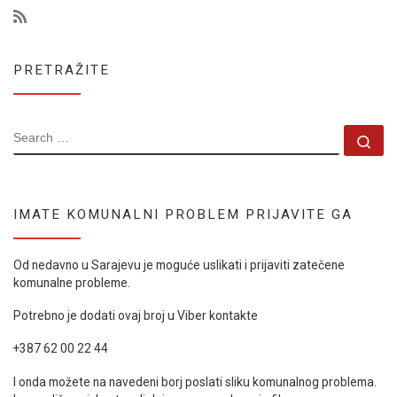
PRETRAŽITE
SEARCH
Se
IMATE KOMUNALNI PROBLEM PRIJAVITE GA
Od nedavno u Sarajevu je moguće uslikati i prijaviti zatečene
komunalne probleme.
Potrebno je dodati ovaj broj u Viber kontakte
+387 62 00 22 44
I onda možete na navedeni borj poslati sliku komunalnog problema.