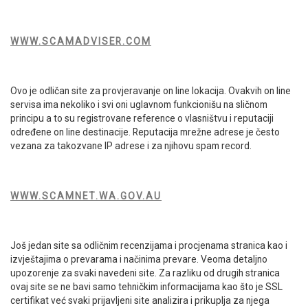
WWW.SCAMADVISER.COM
Ovo je odličan site za provjeravanje on line lokacija. Ovakvih on line
servisa ima nekoliko i svi oni uglavnom funkcionišu na sličnom
principu a to su registrovane reference o vlasništvu i reputaciji
određene on line destinacije. Reputacija mrežne adrese je često
vezana za takozvane IP adrese i za njihovu spam record.
WWW.SCAMNET.WA.GOV.AU
Još jedan site sa odličnim recenzijama i procjenama stranica kao i
izvještajima o prevarama i načinima prevare. Veoma detaljno
upozorenje za svaki navedeni site. Za razliku od drugih stranica
ovaj site se ne bavi samo tehničkim informacijama kao što je SSL
certifikat već svaki prijavljeni site analizira i prikuplja za njega