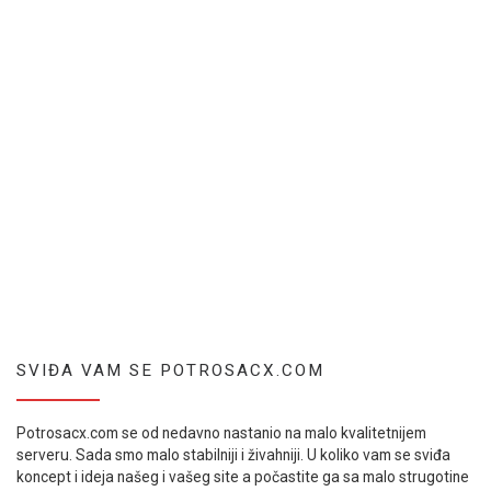
SVIĐA VAM SE POTROSACX.COM
Potrosacx.com se od nedavno nastanio na malo kvalitetnijem
serveru. Sada smo malo stabilniji i živahniji. U koliko vam se sviđa
koncept i ideja našeg i vašeg site a počastite ga sa malo strugotine