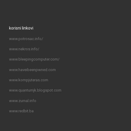
korisni linkovi
www.potrosac.info/
www.nekros.info/
www.bleepingcomputer.com/
www.haveibeenpwned.com
www.kompjuteras.com
www.quantumjk.blogspot.com
www.zurnal.info
www.redbit.ba