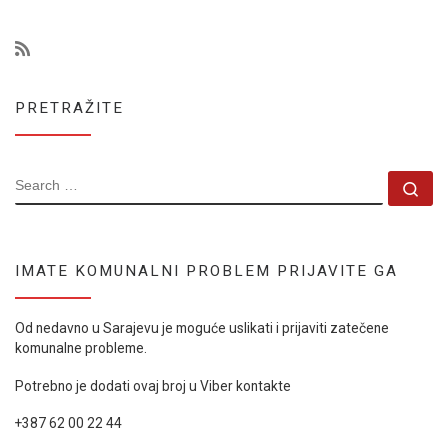
PRETRAŽITE
SEARCH
Se
IMATE KOMUNALNI PROBLEM PRIJAVITE GA
Od nedavno u Sarajevu je moguće uslikati i prijaviti zatečene
komunalne probleme.
Potrebno je dodati ovaj broj u Viber kontakte
+387 62 00 22 44