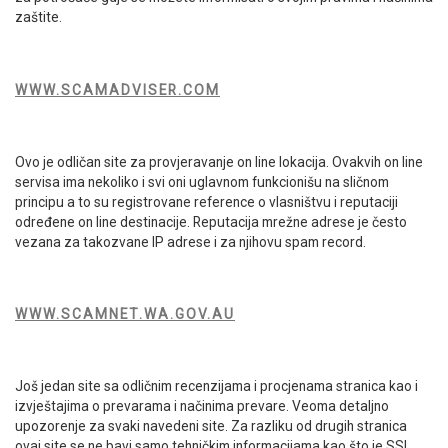
zaštite.
WWW.SCAMADVISER.COM
Ovo je odličan site za provjeravanje on line lokacija. Ovakvih on line
servisa ima nekoliko i svi oni uglavnom funkcionišu na sličnom
principu a to su registrovane reference o vlasništvu i reputaciji
određene on line destinacije. Reputacija mrežne adrese je često
vezana za takozvane IP adrese i za njihovu spam record.
WWW.SCAMNET.WA.GOV.AU
Još jedan site sa odličnim recenzijama i procjenama stranica kao i
izvještajima o prevarama i načinima prevare. Veoma detaljno
upozorenje za svaki navedeni site. Za razliku od drugih stranica
ovaj site se ne bavi samo tehničkim informacijama kao što je SSL