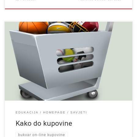
Dugo je vremena prošlo od kad je prva pizza klickom miša
naručena. Bijaše to nekada davno naravno u Americi. Danas
klikom kupujete fiću, poluosovinu od tojote, masku za mobitel,
životno osiguranje. Čemu onda potrošač X. Potrošač X nije Robin
Hood i […]
EDUKACIJA
HOMEPAGE
SAVJETI
Kako do kupovine
bukvar on-line kupovine