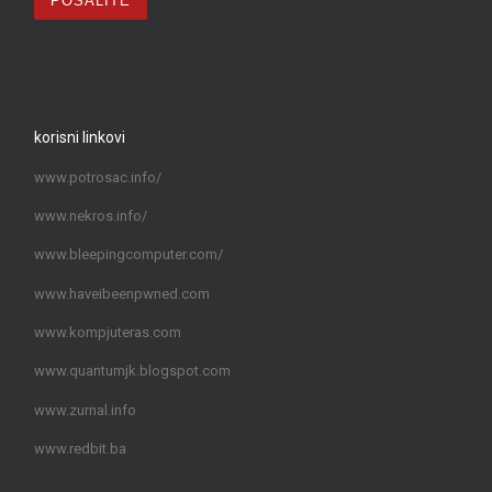
korisni linkovi
www.potrosac.info/
www.nekros.info/
www.bleepingcomputer.com/
www.haveibeenpwned.com
www.kompjuteras.com
www.quantumjk.blogspot.com
www.zurnal.info
www.redbit.ba