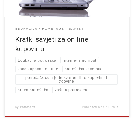
EDUKACIJA
HOMEPAGE
SAVJETI
Kratki savjeti za on line
kupovinu
Edukacija potrošača
internet sigurnost
kako kupovati on line
potrošački savetnik
potrošačx.com je bukvar on-line kupovine i
trgovine
prava potrošača
zaštita potrosaca
by
Potrosacx
Published
May 21, 2015