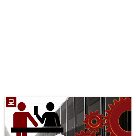
U eri ubrzanog digitalnog razvoja, RedbIT solutions d.o.o. ne
samo da pruža vrhunske proizvode putem svoje online trgovine