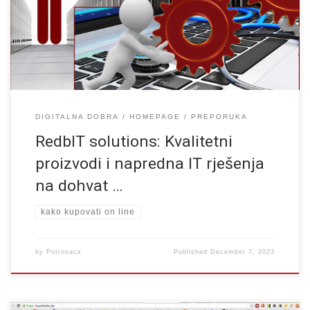
shop.redbit.ba, već i postavlja nove standarde u domenu IT
usluga i rješenja. Ovaj članak će istražiti kako RedbIT solutions
spoja kvalitetnu […]
DIGITALNA DOBRA
HOMEPAGE
PREPORUKA
RedbIT solutions: Kvalitetni
proizvodi i napredna IT rješenja
na dohvat …
kako kupovati on line
by
Potrosacx
Published
December 7, 2023