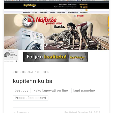
www.kupitehniku.ba KupiTehniku.ba revisited. Oni koji su danas
pošli u internet prostranstva da kupe novi frižider, usisivač ili
mikser, ako su kojim slučajem naklikali adresu kupitehniku.ba bit
će ugodno iznenađeni. Site je potpuno redizajniran brz VEOMA
pregledan i funkcionalan. Pravilo […]
PREPORUKA
SLIDER
kupitehniku.ba
best buy
kako kupovati on line
kupi pametno
Preporučeni linkovi
by
Potrosacx
Published
October 28, 2015