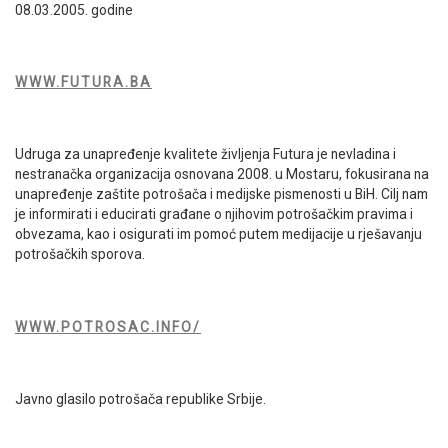
08.03.2005. godine
WWW.FUTURA.BA
Udruga za unapređenje kvalitete življenja Futura je nevladina i
nestranačka organizacija osnovana 2008. u Mostaru, fokusirana na
unapređenje zaštite potrošača i medijske pismenosti u BiH. Cilj nam
je informirati i educirati građane o njihovim potrošačkim pravima i
obvezama, kao i osigurati im pomoć putem medijacije u rješavanju
potrošačkih sporova.
WWW.POTROSAC.INFO/
Javno glasilo potrošača republike Srbije.