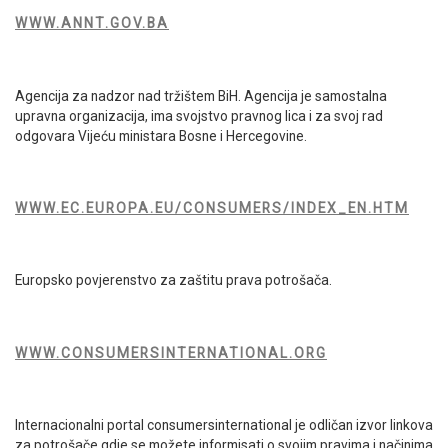
WWW.ANNT.GOV.BA
Agencija za nadzor nad tržištem BiH. Agencija je samostalna
upravna organizacija, ima svojstvo pravnog lica i za svoj rad
odgovara Vijeću ministara Bosne i Hercegovine.
WWW.EC.EUROPA.EU/CONSUMERS/INDEX_EN.HTM
Europsko povjerenstvo za zaštitu prava potrošača.
WWW.CONSUMERSINTERNATIONAL.ORG
Internacionalni portal consumersinternational je odličan izvor linkova
za potrošače gdje se možete informisati o svojim pravima i načinima