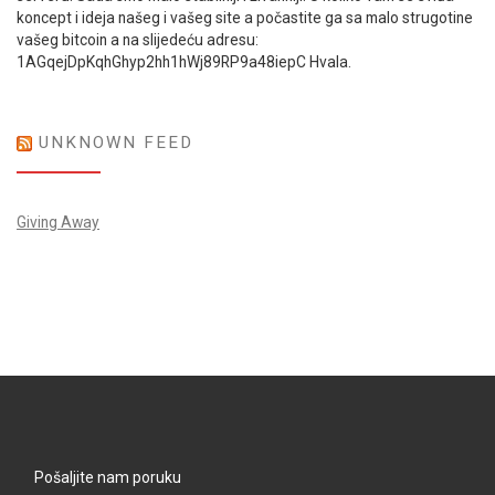
koncept i ideja našeg i vašeg site a počastite ga sa malo strugotine
vašeg bitcoin a na slijedeću adresu:
1AGqejDpKqhGhyp2hh1hWj89RP9a48iepC Hvala.
UNKNOWN FEED
Giving Away
Pošaljite nam poruku