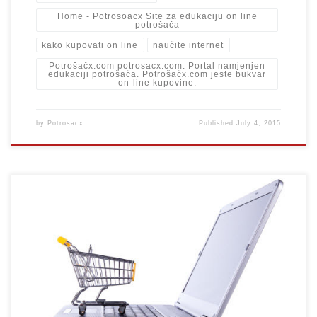
Home - Potrosoacx Site za edukaciju on line
potrošača
kako kupovati on line
naučite internet
Potrošačx.com potrosacx.com. Portal namjenjen
edukaciji potrošača. Potrošačx.com jeste bukvar
on-line kupovine.
by
Potrosacx
Published
July 4, 2015
Ovdje su navedeni kratki savjeti za kupovinu robe u inostranstvu.
Mali potrošački savetnik Prije svega veoma je bitno da vam
skrenemo pažnju da robu koju kupujete u inostranstvu treba biti
legalna u državi u koju je uvozite. To se […]