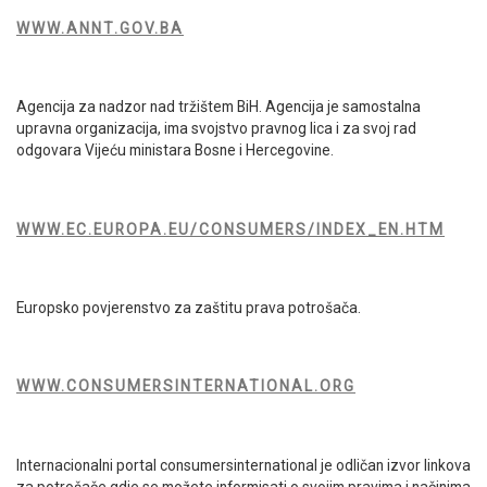
WWW.ANNT.GOV.BA
Agencija za nadzor nad tržištem BiH. Agencija je samostalna
upravna organizacija, ima svojstvo pravnog lica i za svoj rad
odgovara Vijeću ministara Bosne i Hercegovine.
WWW.EC.EUROPA.EU/CONSUMERS/INDEX_EN.HTM
Europsko povjerenstvo za zaštitu prava potrošača.
WWW.CONSUMERSINTERNATIONAL.ORG
Internacionalni portal consumersinternational je odličan izvor linkova
za potrošače gdje se možete informisati o svojim pravima i načinima