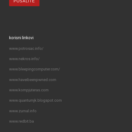
korisni linkovi
www.potrosac.info/
www.nekros.info/
www.bleepingcomputer.com/
www.haveibeenpwned.com
www.kompjuteras.com
www.quantumjk.blogspot.com
www.zurnal.info
www.redbit.ba