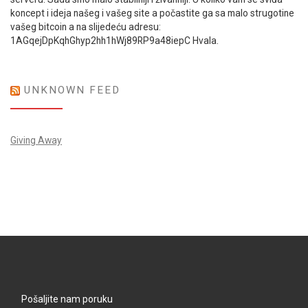
koncept i ideja našeg i vašeg site a počastite ga sa malo strugotine
vašeg bitcoin a na slijedeću adresu:
1AGqejDpKqhGhyp2hh1hWj89RP9a48iepC Hvala.
UNKNOWN FEED
Giving Away
Pošaljite nam poruku