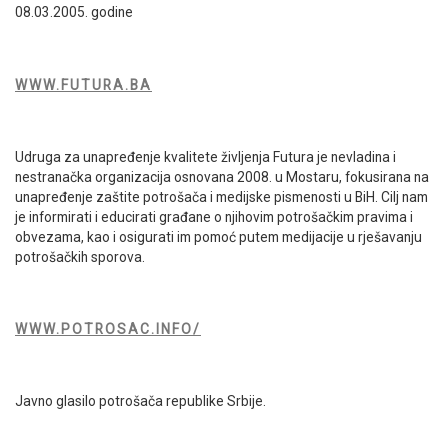
08.03.2005. godine
WWW.FUTURA.BA
Udruga za unapređenje kvalitete življenja Futura je nevladina i
nestranačka organizacija osnovana 2008. u Mostaru, fokusirana na
unapređenje zaštite potrošača i medijske pismenosti u BiH. Cilj nam
je informirati i educirati građane o njihovim potrošačkim pravima i
obvezama, kao i osigurati im pomoć putem medijacije u rješavanju
potrošačkih sporova.
WWW.POTROSAC.INFO/
Javno glasilo potrošača republike Srbije.