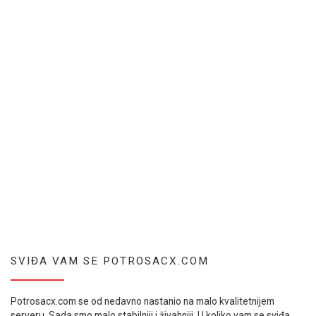
SVIĐA VAM SE POTROSACX.COM
Potrosacx.com se od nedavno nastanio na malo kvalitetnijem
serveru. Sada smo malo stabilniji i živahniji. U koliko vam se sviđa