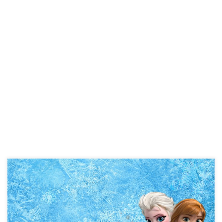
Agencija za nadzor nad tržištem Bosne i Hercegovine samo par
dana nakon izdavanja upozorenja za proizvod My Litle Pony zbog