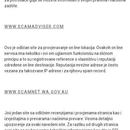
zaštite.
WWW.SCAMADVISER.COM
Ovo je odličan site za provjeravanje on line lokacija. Ovakvih on line
servisa ima nekoliko i svi oni uglavnom funkcionišu na sličnom
principu a to su registrovane reference o vlasništvu i reputaciji
određene on line destinacije. Reputacija mrežne adrese je često
vezana za takozvane IP adrese i za njihovu spam record.
WWW.SCAMNET.WA.GOV.AU
Još jedan site sa odličnim recenzijama i procjenama stranica kao i
izvještajima o prevarama i načinima prevare. Veoma detaljno
upozorenje za svaki navedeni site. Za razliku od drugih stranica