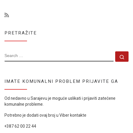
PRETRAŽITE
SEARCH
Se
IMATE KOMUNALNI PROBLEM PRIJAVITE GA
Od nedavno u Sarajevu je moguće uslikati i prijaviti zatečene
komunalne probleme.
Potrebno je dodati ovaj broj u Viber kontakte
+387 62 00 22 44