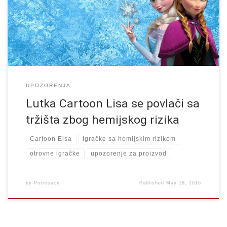
hemijske neispravnosti danas je izdala novo upozorenje za
popularnu lutkicu “Cartoon Elisa”, koja je inače lik iz jednog od […]
UPOZORENJA
Lutka Cartoon Lisa se povlači sa
tržišta zbog hemijskog rizika
Cartoon Elsa
Igračke sa hemijskim rizikom
otrovne igračke
upozorenje za proizvod
by
Potrosacx
Published
May 18, 2016