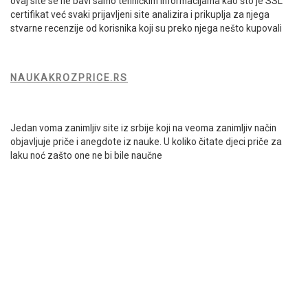
ovaj site se ne bavi samo tehničkim informacijama kao što je SSL
certifikat već svaki prijavljeni site analizira i prikuplja za njega
stvarne recenzije od korisnika koji su preko njega nešto kupovali
NAUKAKROZPRICE.RS
Jedan voma zanimljiv site iz srbije koji na veoma zanimljiv način
objavljuje priče i anegdote iz nauke. U koliko čitate djeci priče za
laku noć zašto one ne bi bile naučne