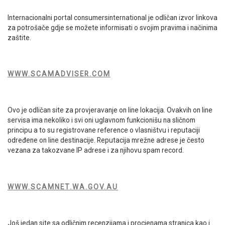
Internacionalni portal consumersinternational je odličan izvor linkova
za potrošače gdje se možete informisati o svojim pravima i načinima
zaštite.
WWW.SCAMADVISER.COM
Ovo je odličan site za provjeravanje on line lokacija. Ovakvih on line
servisa ima nekoliko i svi oni uglavnom funkcionišu na sličnom
principu a to su registrovane reference o vlasništvu i reputaciji
određene on line destinacije. Reputacija mrežne adrese je često
vezana za takozvane IP adrese i za njihovu spam record.
WWW.SCAMNET.WA.GOV.AU
Još jedan site sa odličnim recenzijama i procjenama stranica kao i