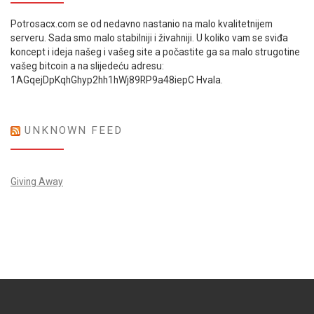
Potrosacx.com se od nedavno nastanio na malo kvalitetnijem
serveru. Sada smo malo stabilniji i živahniji. U koliko vam se sviđa
koncept i ideja našeg i vašeg site a počastite ga sa malo strugotine
vašeg bitcoin a na slijedeću adresu:
1AGqejDpKqhGhyp2hh1hWj89RP9a48iepC Hvala.
UNKNOWN FEED
Giving Away