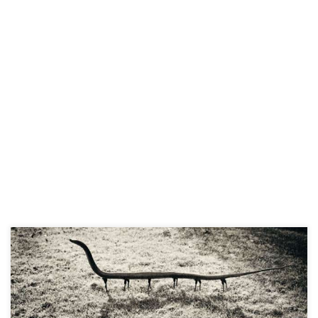
HOAX se definiše kao e-mail poruka čiji sadržaj nije istinit. Razlozi
za slanje ovakvih poruka mogu biti zlonamjerni ili samo duhoviti.