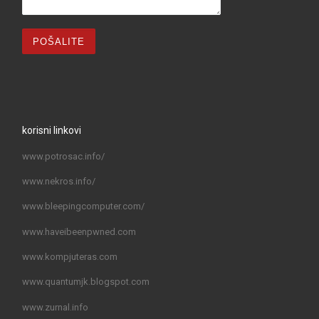
korisni linkovi
www.potrosac.info/
www.nekros.info/
www.bleepingcomputer.com/
www.haveibeenpwned.com
www.kompjuteras.com
www.quantumjk.blogspot.com
www.zurnal.info