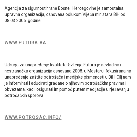
Agencija za sigurnost hrane Bosne i Hercegovine je samostalna
upravna organizacija, osnovana odlukom Vijeća ministara BiH od
08.03.2005. godine
WWW.FUTURA.BA
Udruga za unapređenje kvalitete življenja Futura je nevladina i
nestranačka organizacija osnovana 2008. u Mostaru, fokusirana na
unapređenje zaštite potrošača i medijske pismenosti u BiH. Cilj nam
je informirati i educirati građane o njihovim potrošačkim pravima i
obvezama, kao i osigurati im pomoć putem medijacije u rješavanju
potrošačkih sporova.
WWW.POTROSAC.INFO/