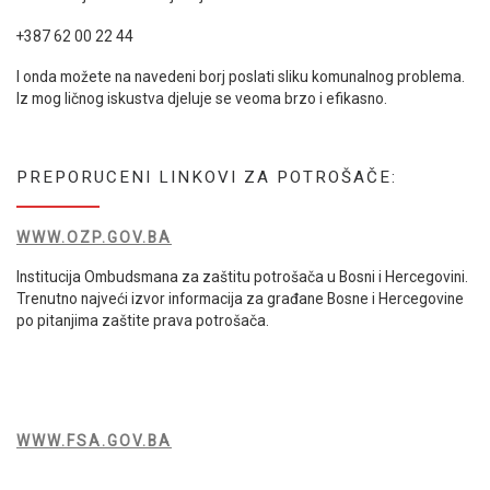
+387 62 00 22 44
I onda možete na navedeni borj poslati sliku komunalnog problema.
Iz mog ličnog iskustva djeluje se veoma brzo i efikasno.
PREPORUCENI LINKOVI ZA POTROŠAČE:
WWW.OZP.GOV.BA
Institucija Ombudsmana za zaštitu potrošača u Bosni i Hercegovini.
Trenutno najveći izvor informacija za građane Bosne i Hercegovine
po pitanjima zaštite prava potrošača.
WWW.FSA.GOV.BA