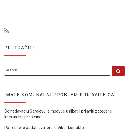
PRETRAŽITE
SEARCH
Se
IMATE KOMUNALNI PROBLEM PRIJAVITE GA
Od nedavno u Sarajevu je moguće uslikati i prijaviti zatečene
komunalne probleme.
Potrebno je dodati ovaj broj u Viber kontakte