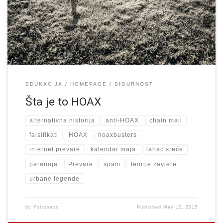
Čest izvor zastrašujućih HOAX poruka su upravo internet stranice
na kojima se objavljuju satirične vijesti ili vijesti koje […]
EDUKACIJA
HOMEPAGE
SIGURNOST
Šta je to HOAX
alternativna historija
anti-HOAX
chain mail
falsifikati
HOAX
hoaxbusters
internet prevare
kalendar maja
lanac sreće
paranoja
Prevare
spam
teorije zavjere
urbane legende
by
Potrosacx
Published
May 12, 2015