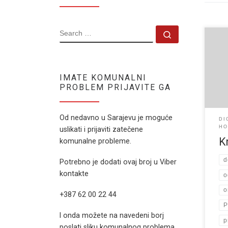
SEARCH
Search …
www.
koje
doma
vrhu
IMATE KOMUNALNI
PROBLEM PRIJAVITE GA
cije
nalaz
siru
Od nedavno u Sarajevu je moguće
DI
ukus
HO
uslikati i prijaviti zatečene
K
komunalne probleme.
d
Potrebno je dodati ovaj broj u Viber
kontakte
o
o
+387 62 00 22 44
P
I onda možete na navedeni borj
p
poslati sliku komunalnog problema.