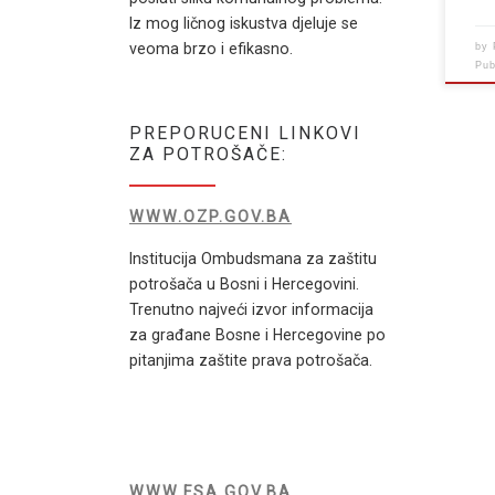
Iz mog ličnog iskustva djeluje se
veoma brzo i efikasno.
by
Pu
PREPORUCENI LINKOVI
ZA POTROŠAČE:
WWW.OZP.GOV.BA
Institucija Ombudsmana za zaštitu
potrošača u Bosni i Hercegovini.
Trenutno najveći izvor informacija
za građane Bosne i Hercegovine po
pitanjima zaštite prava potrošača.
WWW.FSA.GOV.BA