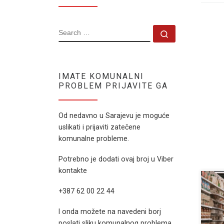
SEARCH
Search …
IMATE KOMUNALNI
PROBLEM PRIJAVITE GA
Od nedavno u Sarajevu je moguće
uslikati i prijaviti zatečene
komunalne probleme.
Potrebno je dodati ovaj broj u Viber
kontakte
Svak
+387 62 00 22 44
kori
da j
I onda možete na navedeni borj
TikT
poslati sliku komunalnog problema.