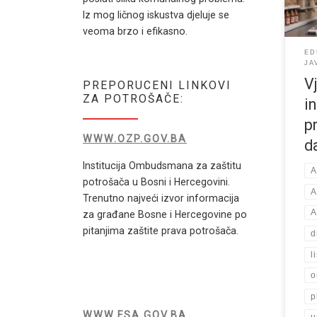
jedn
Iz mog ličnog iskustva djeluje se
rekl
veoma brzo i efikasno.
pomo
ED
JA
V
PREPORUCENI LINKOVI
ZA POTROŠAČE:
in
p
WWW.OZP.GOV.BA
d
Institucija Ombudsmana za zaštitu
A
potrošača u Bosni i Hercegovini.
A
Trenutno najveći izvor informacija
A
za građane Bosne i Hercegovine po
pitanjima zaštite prava potrošača.
d
l
o
p
WWW.FSA.GOV.BA