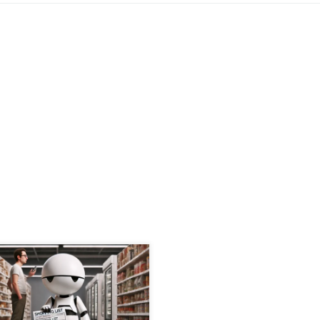
odnevni AI. Ko god od vas
sti neku društvenu mrežu — bilo
e to Facebook, X, Instagram ili
ok — sigurno mu se barem