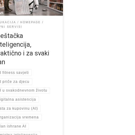
om u deset minuta pojavi
ama koja obećava veliku zaradu
ću AI-ja ili koja […]
UKACIJA
HOMEPAGE
VNI SERVISI
ještačka
teligencija,
raktično i za svaki
an
I fitness savjeti
I priče za djecu
I u svakodnevnom životu
igitalna asistencija
ista za kupovinu (AI)
rganizacija vremena
lan ishrane AI