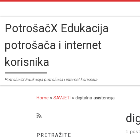
Skip to content
PotrošačX Edukacija
potrošača i internet
korisnika
PotrošačX Edukacija potrošača i internet korisnika
Home
»
SAVJETI
»
digitalna asistencija
di
1 post
PRETRAŽITE