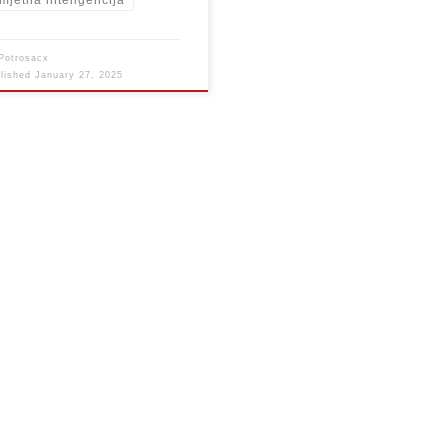
mjetna inteligencija
Potrosacx
blished
January 27, 2025