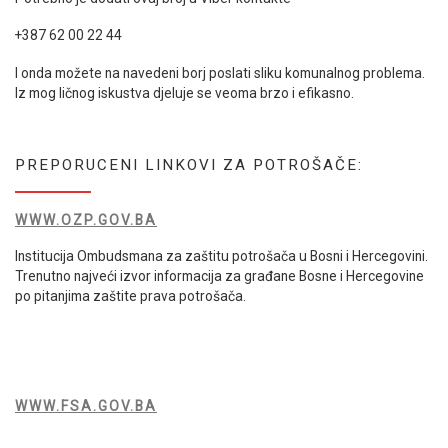
+387 62 00 22 44
I onda možete na navedeni borj poslati sliku komunalnog problema.
Iz mog ličnog iskustva djeluje se veoma brzo i efikasno.
PREPORUCENI LINKOVI ZA POTROŠAČE:
WWW.OZP.GOV.BA
Institucija Ombudsmana za zaštitu potrošača u Bosni i Hercegovini.
Trenutno najveći izvor informacija za građane Bosne i Hercegovine
po pitanjima zaštite prava potrošača.
WWW.FSA.GOV.BA