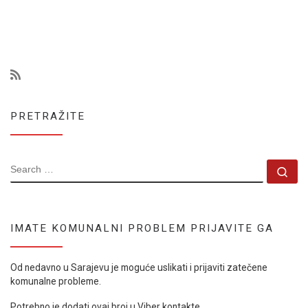
PRETRAŽITE
SEARCH
Se
IMATE KOMUNALNI PROBLEM PRIJAVITE GA
Od nedavno u Sarajevu je moguće uslikati i prijaviti zatečene
komunalne probleme.
Potrebno je dodati ovaj broj u Viber kontakte