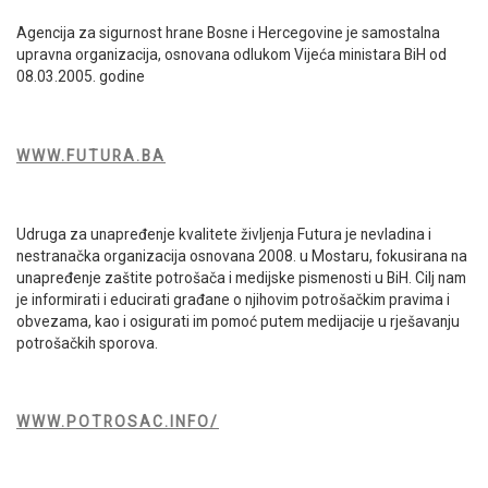
Agencija za sigurnost hrane Bosne i Hercegovine je samostalna
upravna organizacija, osnovana odlukom Vijeća ministara BiH od
08.03.2005. godine
WWW.FUTURA.BA
Udruga za unapređenje kvalitete življenja Futura je nevladina i
nestranačka organizacija osnovana 2008. u Mostaru, fokusirana na
unapređenje zaštite potrošača i medijske pismenosti u BiH. Cilj nam
je informirati i educirati građane o njihovim potrošačkim pravima i
obvezama, kao i osigurati im pomoć putem medijacije u rješavanju
potrošačkih sporova.
WWW.POTROSAC.INFO/