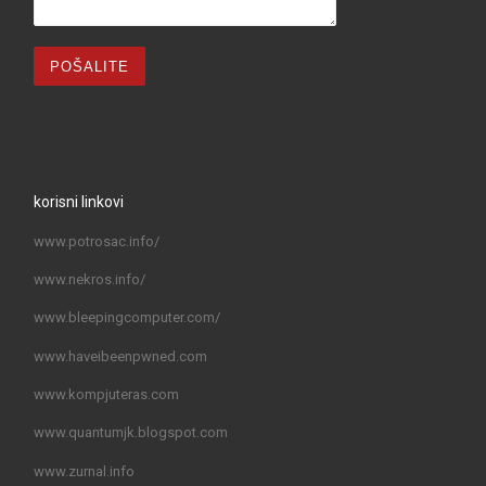
korisni linkovi
www.potrosac.info/
www.nekros.info/
www.bleepingcomputer.com/
www.haveibeenpwned.com
www.kompjuteras.com
www.quantumjk.blogspot.com
www.zurnal.info