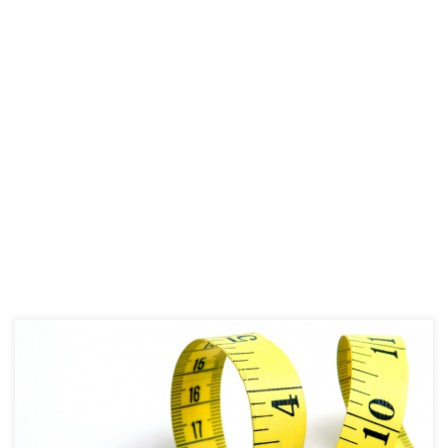
Kako naručiti pravu veličinu? Ipak bi trebali biti zahvalni i sretni što
na ovoj planeti za sada imamo samo dvije dužne veličine a ne