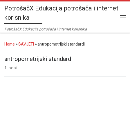
PotrošačX Edukacija potrošača i internet
Skip to content
korisnika
Me
PotrošačX Edukacija potrošača i internet korisnika
Home
»
SAVJETI
»
antropometrijski standardi
antropometrijski standardi
1 post