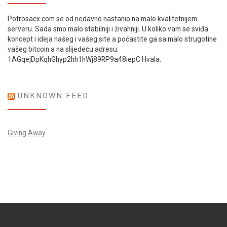
Potrosacx.com se od nedavno nastanio na malo kvalitetnijem
serveru. Sada smo malo stabilniji i živahniji. U koliko vam se sviđa
koncept i ideja našeg i vašeg site a počastite ga sa malo strugotine
vašeg bitcoin a na slijedeću adresu:
1AGqejDpKqhGhyp2hh1hWj89RP9a48iepC Hvala.
UNKNOWN FEED
Giving Away