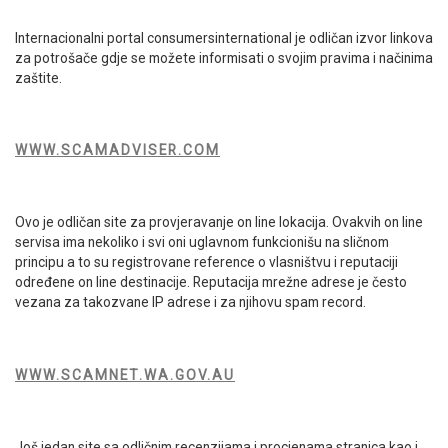
Internacionalni portal consumersinternational je odličan izvor linkova
za potrošače gdje se možete informisati o svojim pravima i načinima
zaštite.
WWW.SCAMADVISER.COM
Ovo je odličan site za provjeravanje on line lokacija. Ovakvih on line
servisa ima nekoliko i svi oni uglavnom funkcionišu na sličnom
principu a to su registrovane reference o vlasništvu i reputaciji
određene on line destinacije. Reputacija mrežne adrese je često
vezana za takozvane IP adrese i za njihovu spam record.
WWW.SCAMNET.WA.GOV.AU
Još jedan site sa odličnim recenzijama i procjenama stranica kao i