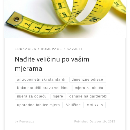
onoliko koliko ima lokacija iz kojih potiče roba. Za sada se čvrsto
držimo metričkih ( […]
EDUKACIJA
HOMEPAGE
SAVJETI
Nađite veličinu po vašim
mjerama
antropometrijski standardi
dimenzije odjeće
Kako naručiti pravu veličinu
mjera za obuću
mjera za odjeću
mjere
oznake na garderobi
uporedne tablice mjera
Veličine
x xl xxl s
by
Potrosacx
Published
October 19, 2015