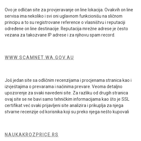
Ovo je odličan site za provjeravanje on line lokacija. Ovakvih on line
servisa ima nekoliko i svi oni uglavnom funkcionišu na sličnom
principu a to su registrovane reference o vlasništvu i reputaciji
određene on line destinacije. Reputacija mrežne adrese je često
vezana za takozvane IP adrese i za njihovu spam record.
WWW.SCAMNET.WA.GOV.AU
Još jedan site sa odličnim recenzijama i procjenama stranica kao i
izvještajima o prevarama i načinima prevare. Veoma detaljno
upozorenje za svaki navedeni site. Za razliku od drugih stranica
ovaj site se ne bavi samo tehničkim informacijama kao što je SSL
certifikat već svaki prijavljeni site analizira i prikuplja za njega
stvarne recenzije od korisnika koji su preko njega nešto kupovali
NAUKAKROZPRICE.RS