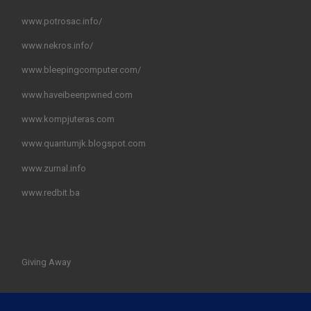
www.potrosac.info/
www.nekros.info/
www.bleepingcomputer.com/
www.haveibeenpwned.com
www.kompjuteras.com
www.quantumjk.blogspot.com
www.zurnal.info
www.redbit.ba
Giving Away