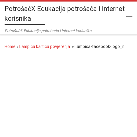
PotrošačX Edukacija potrošača i internet
Skip to content
korisnika
Me
PotrošačX Edukacija potrošača i internet korisnika
Home
»
Lampica kartica povjerenja.
»
Lampica-facebook-logo_n