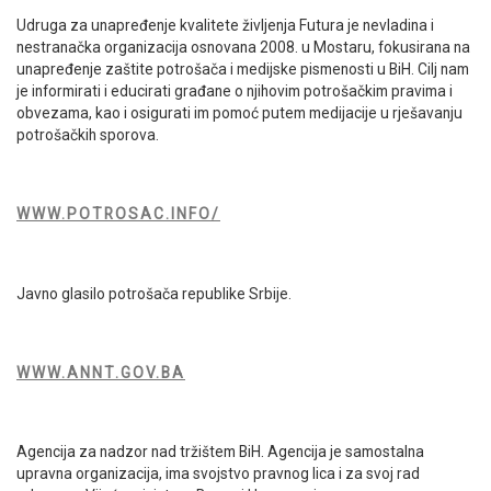
Udruga za unapređenje kvalitete življenja Futura je nevladina i
nestranačka organizacija osnovana 2008. u Mostaru, fokusirana na
unapređenje zaštite potrošača i medijske pismenosti u BiH. Cilj nam
je informirati i educirati građane o njihovim potrošačkim pravima i
obvezama, kao i osigurati im pomoć putem medijacije u rješavanju
potrošačkih sporova.
WWW.POTROSAC.INFO/
Javno glasilo potrošača republike Srbije.
WWW.ANNT.GOV.BA
Agencija za nadzor nad tržištem BiH. Agencija je samostalna
upravna organizacija, ima svojstvo pravnog lica i za svoj rad