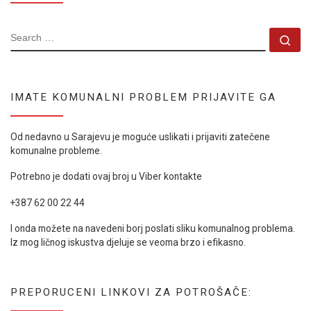
SEARCH
Se
IMATE KOMUNALNI PROBLEM PRIJAVITE GA
Od nedavno u Sarajevu je moguće uslikati i prijaviti zatečene
komunalne probleme.
Potrebno je dodati ovaj broj u Viber kontakte
+387 62 00 22 44
I onda možete na navedeni borj poslati sliku komunalnog problema.
Iz mog ličnog iskustva djeluje se veoma brzo i efikasno.
PREPORUCENI LINKOVI ZA POTROŠAČE: