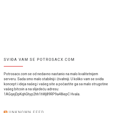
SVIĐA VAM SE POTROSACX.COM
Potrosacx.com se od nedavno nastanio na malo kvalitetnijem
serveru. Sada smo malo stabilniji i živahniji. U koliko vam se sviđa
koncept i ideja našeg i vašeg site a počastite ga sa malo strugotine
vašeg bitcoin a na slijedeću adresu:
1AGqejDpKqhGhyp2hh1hWj89RP9a48iepC Hvala.
UNKNOWN FEED