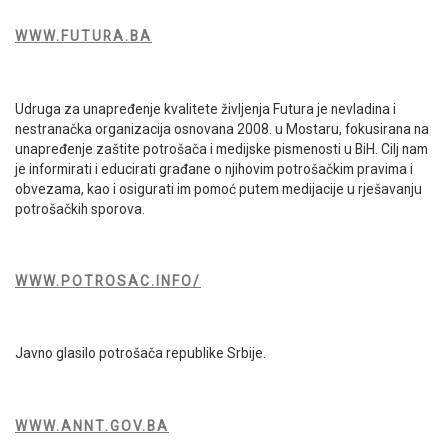
WWW.FUTURA.BA
Udruga za unapređenje kvalitete življenja Futura je nevladina i
nestranačka organizacija osnovana 2008. u Mostaru, fokusirana na
0
unapređenje zaštite potrošača i medijske pismenosti u BiH. Cilj nam
Shares
je informirati i educirati građane o njihovim potrošačkim pravima i
obvezama, kao i osigurati im pomoć putem medijacije u rješavanju
potrošačkih sporova.
WWW.POTROSAC.INFO/
Javno glasilo potrošača republike Srbije.
WWW.ANNT.GOV.BA