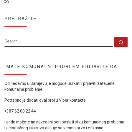
PRETRAŽITE
SEARCH
Se
IMATE KOMUNALNI PROBLEM PRIJAVITE GA
Od nedavno u Sarajevu je moguće uslikati i prijaviti zatečene
komunalne probleme.
Potrebno je dodati ovaj broj u Viber kontakte
+387 62 00 22 44
I onda možete na navedeni borj poslati sliku komunalnog problema.
Iz mog ličnog iskustva djeluje se veoma brzo i efikasno.