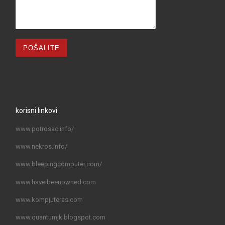
korisni linkovi
www.potrosac.info/
www.nekros.info/
www.bleepingcomputer.com/
www.haveibeenpwned.com
www.kompjuteras.com
www.quantumjk.blogspot.com