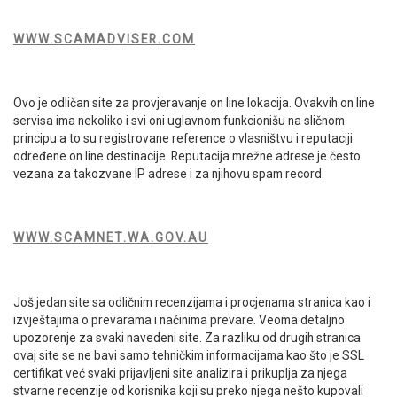
WWW.SCAMADVISER.COM
Ovo je odličan site za provjeravanje on line lokacija. Ovakvih on line
servisa ima nekoliko i svi oni uglavnom funkcionišu na sličnom
principu a to su registrovane reference o vlasništvu i reputaciji
određene on line destinacije. Reputacija mrežne adrese je često
vezana za takozvane IP adrese i za njihovu spam record.
WWW.SCAMNET.WA.GOV.AU
Još jedan site sa odličnim recenzijama i procjenama stranica kao i
izvještajima o prevarama i načinima prevare. Veoma detaljno
upozorenje za svaki navedeni site. Za razliku od drugih stranica
ovaj site se ne bavi samo tehničkim informacijama kao što je SSL
certifikat već svaki prijavljeni site analizira i prikuplja za njega
stvarne recenzije od korisnika koji su preko njega nešto kupovali