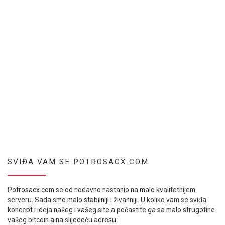
SVIĐA VAM SE POTROSACX.COM
Potrosacx.com se od nedavno nastanio na malo kvalitetnijem
serveru. Sada smo malo stabilniji i živahniji. U koliko vam se sviđa
koncept i ideja našeg i vašeg site a počastite ga sa malo strugotine
vašeg bitcoin a na slijedeću adresu: