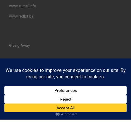
www.zurnal.info
www.redbit.ba
Giving Away
© 2026
PotrošačX Edukacija potrošača i internet korisnika
–
All rights reserved
Powered by
WP
– Designed with the
Customizr theme